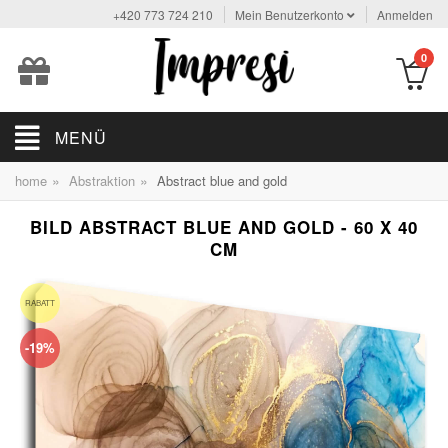
+420 773 724 210
Mein Benutzerkonto
Anmelden
0
MENÜ
»
»
home
Abstraktion
Abstract blue and gold
BILD ABSTRACT BLUE AND GOLD - 60 X 40
CM
RABATT
-19%