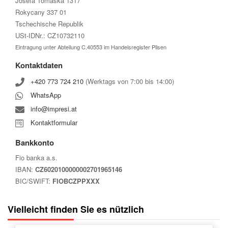
Josefa Tomáška 1317
Rokycany 337 01
Tschechische Republik
USt-IDNr.: CZ10732110
Eintragung unter Abteilung C.40553 im Handelsregister Pilsen
Kontaktdaten
+420 773 724 210
(Werktags von 7:00 bis 14:00)
WhatsApp
info@impresi.at
Kontaktformular
Bankkonto
Fio banka a.s.
IBAN:
CZ6020100000002701965146
BIC/SWIFT:
FIOBCZPPXXX
Vielleicht finden Sie es nützlich