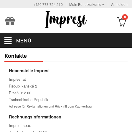
+420 773 724 210
Mein Benutzerkonto
Anmelden
0
MENÜ
Kontakte
Nebenstelle Impresi
Impresi.at
Republikánská 2
Plzeň 312 00
Tschechische Republik
Adresse für Reklamationen und Rücktritt vom Kaufvertrag
Rechnungsinformationen
Impresi s.r.o.