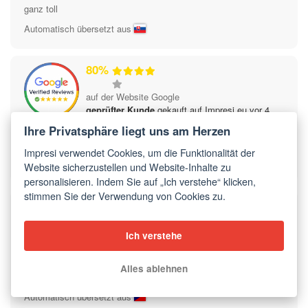
ganz toll
Automatisch übersetzt aus
80%
auf der Website Google
geprüfter Kunde
gekauft auf Impresi.eu vor 4
Monaten
Ihre Privatsphäre liegt uns am Herzen
Schönes Foto, nur die Farben sind ein bisschen kräftig.
Impresi verwendet Cookies, um die Funktionalität der
Automatisch übersetzt aus
Website sicherzustellen und Website-Inhalte zu
personalisieren. Indem Sie auf „Ich verstehe“ klicken,
stimmen Sie der Verwendung von Cookies zu.
100%
auf der Website Google
Ich verstehe
geprüfter Kunde
gekauft auf Impresi.cz vor 4
Monaten
Alles ablehnen
Immer schön aus Handy-Fotos😂 ich zentriere sie immer schön
Automatisch übersetzt aus