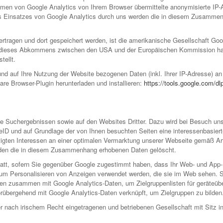
men von Google Analytics von Ihrem Browser übermittelte anonymisierte IP-A
s Einsatzes von Google Analytics durch uns werden die in diesem Zusammen
tragen und dort gespeichert werden, ist die amerikanische Gesellschaft Goog
ieses Abkommens zwischen den USA und der Europäischen Kommission hat letz
ellt.
nd auf Ihre Nutzung der Website bezogenen Daten (inkl. Ihrer IP-Adresse) an
are Browser-Plugin herunterladen und installieren:
https://tools.google.com/d
le Suchergebnissen sowie auf den Websites Dritter. Dazu wird bei Besuch u
ID und auf Grundlage der von Ihnen besuchten Seiten eine interessenbasiert
ten Interessen an einer optimalen Vermarktung unserer Webseite gemäß Art.
den die in diesem Zusammenhang erhobenen Daten gelöscht.
statt, sofern Sie gegenüber Google zugestimmt haben, dass Ihr Web- und App
zum Personalisieren von Anzeigen verwendet werden, die sie im Web sehen. S
en zusammen mit Google Analytics-Daten, um Zielgruppenlisten für geräteüber
bergehend mit Google Analytics-Daten verknüpft, um Zielgruppen zu bilden
er nach irischem Recht eingetragenen und betriebenen Gesellschaft mit Sitz in