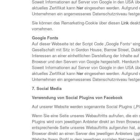
Soweit Informationen auf Server von Google in den USA über
aktuelles Zertifikat kann
hier
eingesehen werden. Aufgrund d
Unternehmen ein angemessenes Datenschutzniveau festgest
Sie können das Remarketing-Cookie über diesen
Link
deakt
vornehmen.
Google Fonts
Auf dieser Webseite ist der Script Code „Google Fonts“ ein
Gesellschaft mit Sitz in Gordon House, Barrow Street, Dublin
Interessen an einer einheitlichen Darstellung der Inhalte
Browser und den Servern von Google hergestellt. Hierdurch
Soweit Informationen auf Server von Google in den USA über
aktuelles Zertifikat kann
hier
eingesehen werden. Aufgrund d
Unternehmen ein angemessenes Datenschutzniveau festgeste
7. Social Media
Verwendung von Social Plugins von Facebook
Auf unserer Website werden sogenannte Social Plugins („Pl
Wenn Sie eine Seite unseres Webauftritts aufrufen, die ein 
Plugins wird vom jeweiligen Anbieter direkt an Ihren Browse
entsprechende Seite unseres Webauftritts aufgerufen hat, au
Browser direkt an einen Server des jeweiligen Anbieters (gg
Website Ihrem Profil in dem jeweiligen sozialen Netzwerk un