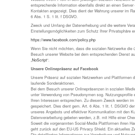
entsprechende Information ebenfalls direkt an einen Server 
Kontakten angezeigt. Dies dient der Wahrung unserer im R
6 Abs. 1 S. 1 lit. f DSGVO.
Zweck und Umfang der Datenerhebung und die weitere Verarb
Einstellungsmöglichkeiten zum Schutz Ihrer Privatsphäre e
https://www.facebook.com/policy.php
Wenn Sie nicht möchten, dass die sozialen Netzwerke die ü
Besuch unserer Website bei dem entsprechenden Dienst aus
„
NoScript
“.
Unsere Onlinepräsenz auf Facebook
Unsere Präsenz auf sozialen Netzwerken und Plattformen di
laufende Sonderaktionen.
Bei dem Besuch unserer Onlinepräsenzen in sozialen Medi
unter Verwendung von Pseudonymen sog. Nutzungsprofile er
Ihren Interessen entsprechen. Zu diesem Zweck werden im R
gespeichert. Dies dient gem. Art. 6 Abs. 1 lit. f. DSGVO 
unseres Angebots und effektiver Kommunikation mit den Kund
Datenverarbeitung gebeten werden, z.B. mit Hilfe einer Che
Soweit die vorgenannten Social-Media Plattformen ihren H
geht zurück auf den EU-US Privacy Shield. Ein aktuelles Ze
Die detaillierten Informationen zur Verarbeitung und Nutzu