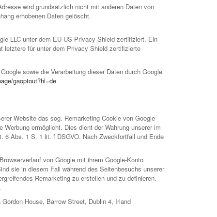
dresse wird grundsätzlich nicht mit anderen Daten von
hang erhobenen Daten gelöscht.
le LLC unter dem EU-US-Privacy Shield zertifiziert. Ein
tere für unter dem Privacy Shield zertifizierte
 Google sowie die Verarbeitung dieser Daten durch Google
lpage/gaoptout?hl=de
nserer Website das sog. Remarketing Cookie von Google
e Werbung ermöglicht. Dies dient der Wahrung unserer im
 6 Abs. 1 S. 1 lit. f DSGVO. Nach Zweckfortfall und Ende
-Browserverlauf von Google mit ihrem Google-Konto
ind sie in diesem Fall während des Seitenbesuchs unserer
greifendes Remarketing zu erstellen und zu definieren.
.
 Gordon House, Barrow Street, Dublin 4, Irland