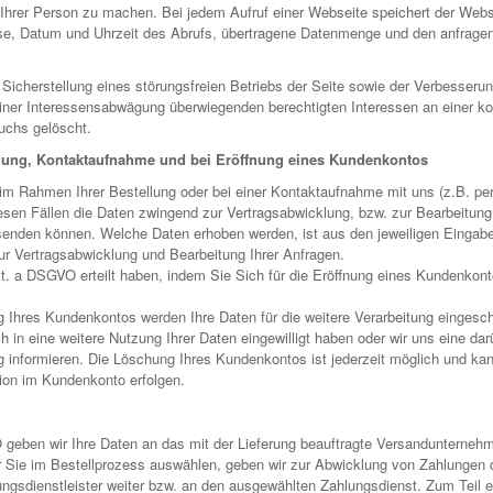
rer Person zu machen. Bei jedem Aufruf einer Webseite speichert der Webser
se, Datum und Uhrzeit des Abrufs, übertragene Datenmenge und den anfragend
Sicherstellung eines störungsfreien Betriebs der Seite sowie der Verbesseru
ner Interessensabwägung überwiegenden berechtigten Interessen an einer kor
uchs gelöscht.
lung, Kontaktaufnahme und bei Eröffnung eines Kundenkontos
Rahmen Ihrer Bestellung oder bei einer Kontaktaufnahme mit uns (z.B. per Kon
diesen Fällen die Daten zwingend zur Vertragsabwicklung, bzw. zur Bearbeitu
enden können. Welche Daten erhoben werden, ist aus den jeweiligen Eingabef
ur Vertragsabwicklung und Bearbeitung Ihrer Anfragen.
1 lit. a DSGVO erteilt haben, indem Sie Sich für die Eröffnung eines Kundenk
 Ihres Kundenkontos werden Ihre Daten für die weitere Verarbeitung eingesch
ch in eine weitere Nutzung Ihrer Daten eingewilligt haben oder wir uns eine 
rung informieren. Die Löschung Ihres Kundenkontos ist jederzeit möglich und k
ion im Kundenkonto erfolgen.
 geben wir Ihre Daten an das mit der Lieferung beauftragte Versandunternehme
er Sie im Bestellprozess auswählen, geben wir zur Abwicklung von Zahlungen 
hlungsdienstleister weiter bzw. an den ausgewählten Zahlungsdienst. Zum Teil