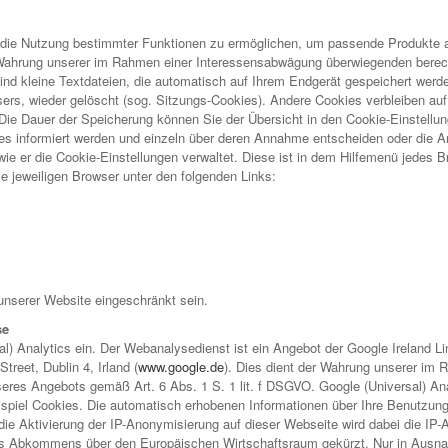
 die Nutzung bestimmter Funktionen zu ermöglichen, um passende Produkte 
Wahrung unserer im Rahmen einer Interessensabwägung überwiegenden berechti
ind kleine Textdateien, die automatisch auf Ihrem Endgerät gespeichert wer
ers, wieder gelöscht (sog. Sitzungs-Cookies). Andere Cookies verbleiben au
Die Dauer der Speicherung können Sie der Übersicht in den Cookie-Einstell
es informiert werden und einzeln über deren Annahme entscheiden oder die A
wie er die Cookie-Einstellungen verwaltet. Diese ist in dem Hilfemenü jedes B
ie jeweiligen Browser unter den folgenden Links:
unserer Website eingeschränkt sein.
se
l) Analytics ein. Der Webanalysedienst ist ein Angebot der Google Ireland Li
reet, Dublin 4, Irland (
www.google.de
). Dies dient der Wahrung unserer im
nseres Angebots gemäß Art. 6 Abs. 1 S. 1 lit. f DSGVO. Google (Universal) A
spiel Cookies. Die automatisch erhobenen Informationen über Ihre Benutzung
ie Aktivierung der IP-Anonymisierung auf dieser Webseite wird dabei die IP-A
es Abkommens über den Europäischen Wirtschaftsraum gekürzt. Nur in Ausnahm