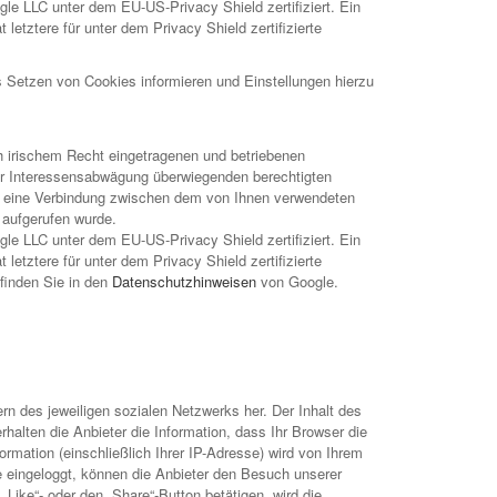
le LLC unter dem EU-US-Privacy Shield zertifiziert. Ein
tere für unter dem Privacy Shield zertifizierte
 Setzen von Cookies informieren und Einstellungen hierzu
ch irischem Recht eingetragenen und betriebenen
er Interessensabwägung überwiegenden berechtigten
ird eine Verbindung zwischen dem von Ihnen verwendeten
 aufgerufen wurde.
le LLC unter dem EU-US-Privacy Shield zertifiziert. Ein
tere für unter dem Privacy Shield zertifizierte
finden Sie in den
Datenschutzhinweisen
von Google.
ern des jeweiligen sozialen Netzwerks her. Der Inhalt des
rhalten die Anbieter die Information, dass Ihr Browser die
ormation (einschließlich Ihrer IP-Adresse) wird von Ihrem
te eingeloggt, können die Anbieter den Besuch unserer
Like“- oder den „Share“-Button betätigen, wird die