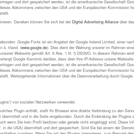
tragen und dort gespeichert werden, ist die amerikanische Gesellschaft Goog
ieses Abkommens zwischen den USA und der Europäischen Kommission hat letz
ellt.
ivieren. Daneben können Sie sich bei der
Digital Advertising Alliance
über das
gebunden. Google Fonts ist ein Angebot der Google Ireland Limited, einer na
 4, Irland. (
www.google.de
). Dies dient der Wahrung unserer im Rahmen ein
 auf unserer Webseite gemäß Art. 6 Abs. 1 lit. f) DSGVO. In diesem Rahmen w
 erlangt Google Kenntnis darüber, dass über Ihre IP-Adresse unsere Webseite
tragen und dort gespeichert werden, ist die amerikanische Gesellschaft Goog
ieses Abkommens zwischen den USA und der Europäischen Kommission hat letz
llt. Weitergehende Informationen über die Datenverarbeitung durch Google 
ugins“) von sozialen Netzwerken verwendet.
solches Plugin enthält, stellt Ihr Browser eine direkte Verbindung zu den Serv
r übermittelt und in die Seite eingebunden. Durch die Einbindung der Plugins e
ch wenn Sie kein Profil besitzen oder gerade nicht eingeloggt sind. Diese Inf
f. in die USA) übermittelt und dort gespeichert. Sind Sie bei einem der Diens
mittelbar zuordnen. Wenn Sie mit den Plugins interagieren, zum Beispiel den „