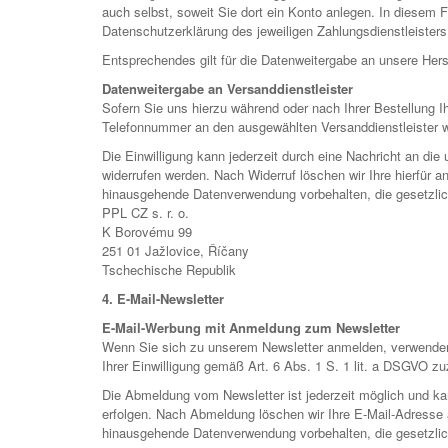
auch selbst, soweit Sie dort ein Konto anlegen. In diesem 
Datenschutzerklärung des jeweiligen Zahlungsdienstleisters
Entsprechendes gilt für die Datenweitergabe an unsere Hers
Datenweitergabe an Versanddienstleister
Sofern Sie uns hierzu während oder nach Ihrer Bestellung Ih
Telefonnummer an den ausgewählten Versanddienstleister w
Die Einwilligung kann jederzeit durch eine Nachricht an di
widerrufen werden. Nach Widerruf löschen wir Ihre hierfür a
hinausgehende Datenverwendung vorbehalten, die gesetzlich e
PPL CZ s. r. o.
K Borovému 99
251 01 Jažlovice, Říčany
Tschechische Republik
4. E-Mail-Newsletter
E-Mail-Werbung mit Anmeldung zum Newsletter
Wenn Sie sich zu unserem Newsletter anmelden, verwenden w
Ihrer Einwilligung gemäß Art. 6 Abs. 1 S. 1 lit. a DSGVO z
Die Abmeldung vom Newsletter ist jederzeit möglich und ka
erfolgen. Nach Abmeldung löschen wir Ihre E-Mail-Adresse au
hinausgehende Datenverwendung vorbehalten, die gesetzlich e