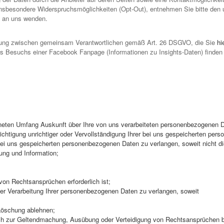
insbesondere Widerspruchsmöglichkeiten (Opt-Out), entnehmen Sie bitte den u
h an uns wenden.
barung zwischen gemeinsam Verantwortlichen gemäß Art. 26 DSGVO, die Sie
hi
s Besuchs einer Facebook Fanpage (Informationen zu Insights-Daten) finden
eten Umfang Auskunft über Ihre von uns verarbeiteten personenbezogenen D
htigung unrichtiger oder Vervollständigung Ihrer bei uns gespeicherten per
i uns gespeicherten personenbezogenen Daten zu verlangen, soweit nicht die
ng und Information;
on Rechtsansprüchen erforderlich ist;
r Verarbeitung Ihrer personenbezogenen Daten zu verlangen, soweit
 Löschung ablehnen;
doch zur Geltendmachung, Ausübung oder Verteidigung von Rechtsansprüchen 