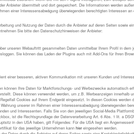
der Anbieter übermittelt und dort gespeichert. Die Informationen werden auße
ahmen einer Interessensabwägung überwiegenden berechtigten Interessen an
eitung und Nutzung der Daten durch die Anbieter auf deren Seiten sowie ei
ntnehmen Sie bitte den Datenschutzhinweisen der Anbieter:
ber unseren Webauftritt gesammelten Daten unmittelbar Ihrem Profil in dem 
loggen. Sie können das Laden der Plugins auch mit Add-Ons für Ihren Browse
ent einer besseren, aktiven Kommunikation mit unseren Kunden und Interesse
en können Ihre Daten für Marktforschungs- und Werbezwecke automatisch er
stellt. Diese können verwendet werden, um z.B. Werbeanzeigen innerhalb un
egelfall Cookies auf Ihrem Endgerät eingesetzt. In diesen Cookies werden d
der Wahrung unserer im Rahmen einer Interessensabwägung überwiegenden berec
en und Interessenten. Falls Sie von den jeweiligen Social-Media Plattformbet
ckbox, ist die Rechtsgrundlage der Datenverarbeitung Art. 6 Abs. 1 lit. a DS
auptsitz in den USA haben, gilt Folgendes: Für die USA liegt ein Angemesse
rtifikat für das jeweilige Unternehmen kann
hier
eingesehen werden.
ng der Daten durch die Anbieter auf deren Seiten sowie eine Kontaktmöglichke