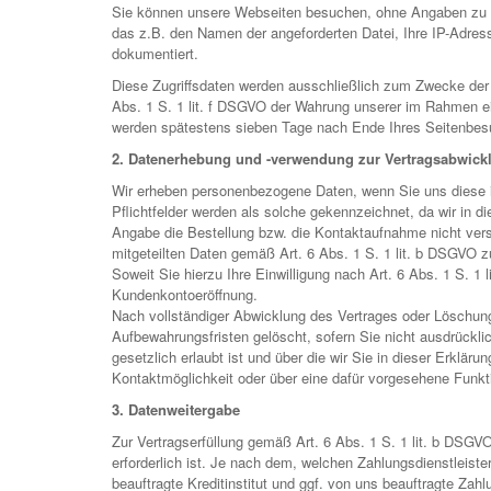
Sie können unsere Webseiten besuchen, ohne Angaben zu Ih
das z.B. den Namen der angeforderten Datei, Ihre IP-Adres
dokumentiert.
Diese Zugriffsdaten werden ausschließlich zum Zwecke der 
Abs. 1 S. 1 lit. f DSGVO der Wahrung unserer im Rahmen ei
werden spätestens sieben Tage nach Ende Ihres Seitenbes
2. Datenerhebung und -verwendung zur Vertragsabwick
Wir erheben personenbezogene Daten, wenn Sie uns diese im 
Pflichtfelder werden als solche gekennzeichnet, da wir in 
Angabe die Bestellung bzw. die Kontaktaufnahme nicht vers
mitgeteilten Daten gemäß Art. 6 Abs. 1 S. 1 lit. b DSGVO z
Soweit Sie hierzu Ihre Einwilligung nach Art. 6 Abs. 1 S. 
Kundenkontoeröffnung.
Nach vollständiger Abwicklung des Vertrages oder Löschung
Aufbewahrungsfristen gelöscht, sofern Sie nicht ausdrückli
gesetzlich erlaubt ist und über die wir Sie in dieser Erklä
Kontaktmöglichkeit oder über eine dafür vorgesehene Funkt
3. Datenweitergabe
Zur Vertragserfüllung gemäß Art. 6 Abs. 1 S. 1 lit. b DSGVO
erforderlich ist. Je nach dem, welchen Zahlungsdienstleist
beauftragte Kreditinstitut und ggf. von uns beauftragte Za