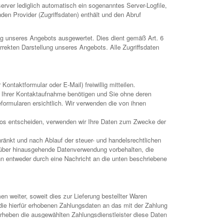
ver lediglich automatisch ein sogenanntes Server-Logfile,
en Provider (Zugriffsdaten) enthält und den Abruf
ng unseres Angebots ausgewertet. Dies dient gemäß Art. 6
rekten Darstellung unseres Angebots. Alle Zugriffsdaten
taktformular oder E-Mail) freiwillig mitteilen.
ng Ihrer Kontaktaufnahme benötigen und Sie ohne deren
ormularen ersichtlich. Wir verwenden die von ihnen
ontos entscheiden, verwenden wir Ihre Daten zum Zwecke der
ränkt und nach Ablauf der steuer- und handelsrechtlichen
darüber hinausgehende Datenverwendung vorbehalten, die
ann entweder durch eine Nachricht an die unten beschriebene
n weiter, soweit dies zur Lieferung bestellter Waren
die hierfür erhobenen Zahlungsdaten an das mit der Zahlung
 erheben die ausgewählten Zahlungsdienstleister diese Daten