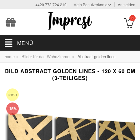
+420 773 724 210
Mein Benutzerkonto
Anmelden
0
MENÜ
»
»
home
Bilder für das Wohnzimmer
Abstract golden lines
BILD ABSTRACT GOLDEN LINES - 120 X 60 CM
(3-TEILIGES)
RABATT
-15%