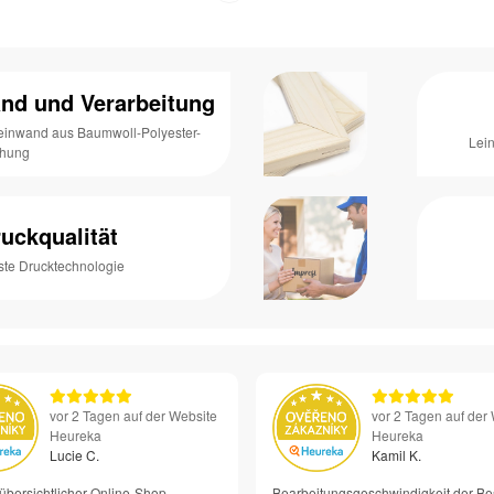
nd und Verarbeitung
Leinwand aus Baumwoll-Polyester-
Lei
chung
uckqualität
ste Drucktechnologie
vor 2 Tagen auf der Website
vor 2 Tagen auf der
Heureka
Heureka
Lucie C.
Kamil K.
übersichtlicher Online-Shop
Bearbeitungsgeschwindigkeit der Be