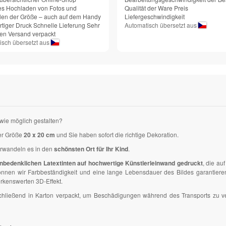
es Hochladen von Fotos und
Qualität der Ware Preis
en der Größe – auch auf dem Handy
Liefergeschwindigkeit
tiger Druck Schnelle Lieferung Sehr
Automatisch übersetzt aus
den Versand verpackt
isch übersetzt aus
wie möglich gestalten?
er Größe
20 x 20 cm
und Sie haben sofort die richtige Dekoration.
erwandeln es in den
schönsten Ort für Ihr Kind
.
nbedenklichen Latextinten auf hochwertige Künstlerleinwand gedruckt
, die a
en wir Farbbeständigkeit und eine lange Lebensdauer des Bildes garantieren. D
kenswerten 3D-Effekt.
anschließend in Karton verpackt, um Beschädigungen während des Transports zu 