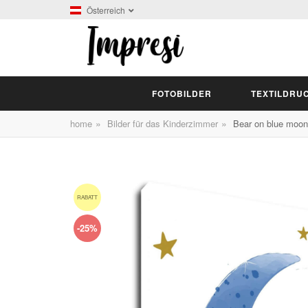
Österreich
FOTOBILDER
TEXTILDRU
»
»
home
Bilder für das Kinderzimmer
Bear on blue moon
RABATT
-25%