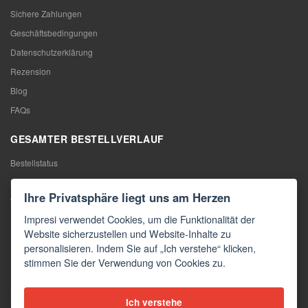
Sichere Zahlungen
Geschäftsbedingungen
Datenschutzerklärung
Rezension
Blog
FAQs
GESAMTER BESTELLVERLAUF
Bestellstatus
Meine Bestellung
Ihre Privatsphäre liegt uns am Herzen
Warentausch
Impresi verwendet Cookies, um die Funktionalität der
Rücktritt vom Vertrag
Website sicherzustellen und Website-Inhalte zu
Reklamation
personalisieren. Indem Sie auf „Ich verstehe“ klicken,
stimmen Sie der Verwendung von Cookies zu.
KONTAKTE
Kontakte
Ich verstehe