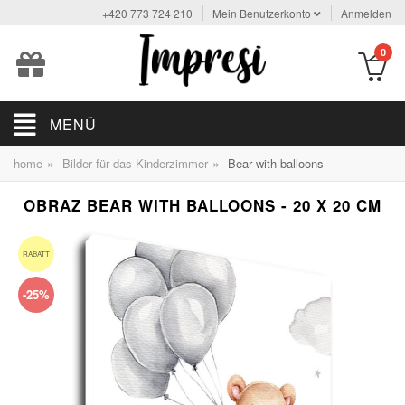
+420 773 724 210
Mein Benutzerkonto
Anmelden
0
MENÜ
»
»
home
Bilder für das Kinderzimmer
Bear with balloons
OBRAZ BEAR WITH BALLOONS - 20 X 20 CM
RABATT
-25%