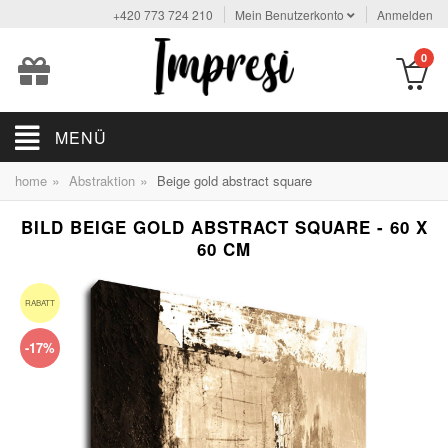
+420 773 724 210
Mein Benutzerkonto
Anmelden
0
MENÜ
»
»
home
Abstraktion
Beige gold abstract square
BILD BEIGE GOLD ABSTRACT SQUARE - 60 X
60 CM
RABATT
-17%