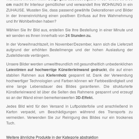
cm
macht Ihr Interieur gemütlicher und verwandelt Ihre WOHNUNG in ein
ZUHAUSE. Wussten Sie, dass passend gewählte Dekorationen und Bilder
in der Inneneinrichtung einen positiven Einfluss auf Ihre Wahrnehmung
und Ihr Wohlbefinden haben?
Wählen Sie Ihr Bild aus, erstellen Sie Ihre Bestellung in einer Minute und
wir senden es Ihnen innerhalb von
24 Stunden zu.
In der Vorweihnachtszeit, im November/Dezember, kann sich die Lieferzeit
aufgrund der erhöhten Bestellmenge und der hohen Auslastung der
Zustelldienste verlängern.
Unsere Bilder werden umweltfreundlich mit gesundheitlich unbedenklichen
Latextinten auf hochwertige Künstlerleinwand gedruckt
, die auf einen
stabilen Rahmen aus
Kiefernholz
gespannt ist. Dank der Verwendung
hochwertiger Technologien und Farben können wir Farbbeständigkeit und
eine lange Lebensdauer des Bildes garantieren. Die strukturierte
Künstlerleinwand ist über die Seiten des Rahmens gespannt und erzeugt
so an der Wand einen bemerkenswerten
3D-Effekt.
Jedes Bild wird für den Versand in Luftpolsterfolie und anschließend in
Karton verpackt, um Beschädigungen während des Transports zu
vermeiden. Verwenden Sie zur Reinigung des Bildes nur ein trockenes
Tuch.
Weitere ähnliche Produkte in der Kategorie abstraktion