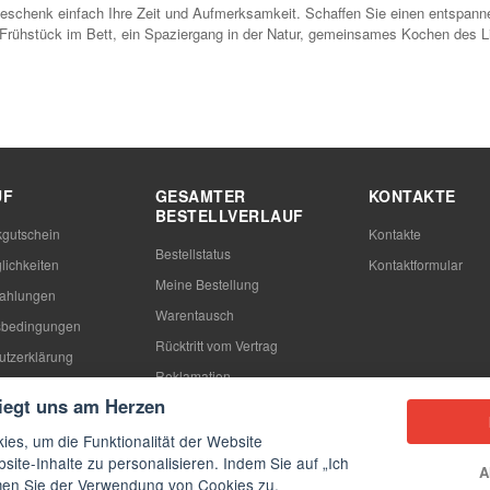
eschenk einfach Ihre Zeit und Aufmerksamkeit. Schaffen Sie einen entspanne
 Frühstück im Bett, ein Spaziergang in der Natur, gemeinsames Kochen des Li
UF
GESAMTER
KONTAKTE
BESTELLVERLAUF
gutschein
Kontakte
Bestellstatus
lichkeiten
Kontaktformular
Meine Bestellung
Zahlungen
Warentausch
sbedingungen
Rücktritt vom Vertrag
utzerklärung
Reklamation
n
liegt uns am Herzen
ies, um die Funktionalität der Website
site-Inhalte zu personalisieren. Indem Sie auf „Ich
A
mmen Sie der Verwendung von Cookies zu.