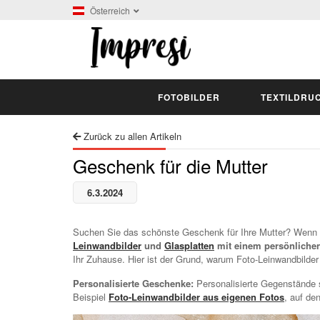
Österreich
FOTOBILDER
TEXTILDRU
Zurück zu allen Artikeln
Geschenk für die Mutter
6.3.2024
Suchen Sie das schönste Geschenk für Ihre Mutter? Wenn S
Leinwandbilder
und
Glasplatten
mit einem persönlichen
Ihr Zuhause. Hier ist der Grund, warum Foto-Leinwandbilder
Personalisierte Geschenke:
Personalisierte Gegenstände s
Beispiel
Foto-Leinwandbilder aus eigenen Fotos
, auf de