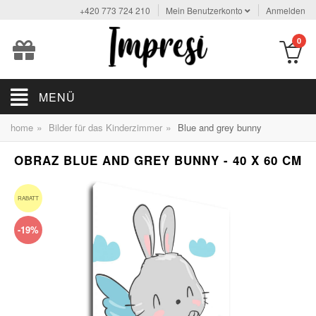
+420 773 724 210
Mein Benutzerkonto
Anmelden
0
MENÜ
»
»
home
Bilder für das Kinderzimmer
Blue and grey bunny
OBRAZ BLUE AND GREY BUNNY - 40 X 60 CM
RABATT
-19%