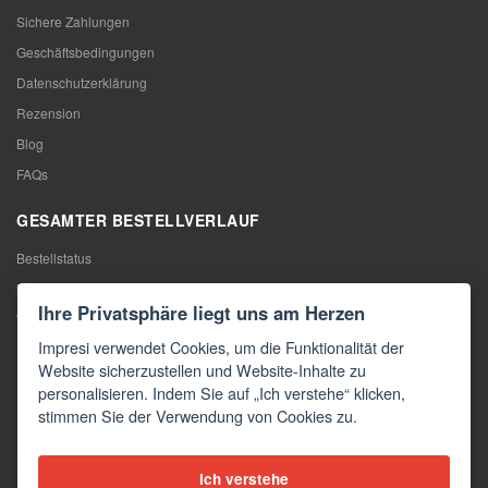
Sichere Zahlungen
Geschäftsbedingungen
Datenschutzerklärung
Rezension
Blog
FAQs
GESAMTER BESTELLVERLAUF
Bestellstatus
Meine Bestellung
Ihre Privatsphäre liegt uns am Herzen
Warentausch
Impresi verwendet Cookies, um die Funktionalität der
Rücktritt vom Vertrag
Website sicherzustellen und Website-Inhalte zu
Reklamation
personalisieren. Indem Sie auf „Ich verstehe“ klicken,
stimmen Sie der Verwendung von Cookies zu.
KONTAKTE
Kontakte
Ich verstehe