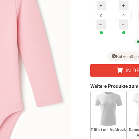
Bei vorrätige
IN D
Stellen Sie bei der gewünschten Größe mit der Taste + die Stückzahl ein.
Weitere Produkte zum
T-Shirt mit Aufdruck
Damen
A