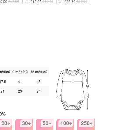
10,00
€12,00
ab €12,06
€14,06
ab €26,80
€34,80
měsíců
9 měsíců
12 měsíců
37.5
41
46
21
23
24
50%
20+
30+
50+
100+
250+