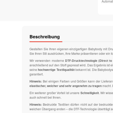
Automat
Beschreibung
Gestalten Sie Ihren eigenen einzigartigen Babybody mit Dru
Sie Ihren Stil ausdrücken, Ihre Marke präsentieren oder ein 
Wir verwenden moderne
DTF-Drucktechnologie (Direct to 
anschließend auf den Stoff gepresst wird. Das Ergebnis ist e
seine
hochwertige Textilqualität
bekannt ist. Die Babybody
garantiert.
Hinweis:
Bei einigen Farben und Größen kann der Lieferan
elastischer, weicher und sehr angenehm zu tragen
macht. 
Ein weiterer großer Vorteil ist unsere
Schnelligkeit
. Wir wiss
auch schnell bei Ihnen.
Hinweis:
Bedruckte Textilien dürfen nicht auf der bedruck
weichen Übergang enden – die DTF-Technologie überträgt solch