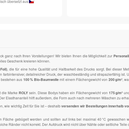
isch übersetzt aus
ck ganz nach Ihren Vorstellungen! Wir bieten Ihnen die Möglichkeit zur
Personal
tolles Geschenk kreieren können.
Foil)
, die für eine hohe Qualität und Haltbarkeit des Drucks sorgt. Bei dieser Me
in farbintensiver, detailreicher Druck, der waschbeständig und strapazierfähig ist
s bestehen aus
100 % Bio-Baumwolle
mit einem Flächengewicht von
200 g/m²
, w
t die Marke
ROLY
sein. Diese Bodys haben ein Flächengewicht von
175 g/m²
und
Der Elasthananteil hilft außerdem, die Form auch nach mehreren Wäschen zu erhalt
en, wie wichtig Zeit für Sie ist – deshalb
versenden wir Bestellungen innerhalb v
ten Fläche gebügelt werden und sollten auf links bei maximal 40 °C gewaschen 
e Ränder nicht korrekt. Der Aufdruck wird nicht über Nähte oder seitliche Teile d