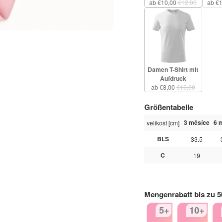
ab €10,00
€12,00
ab €
Damen T-Shirt mit
Aufdruck
ab €8,00
€10,00
Größentabelle
3 měsíce
6 
velikost [cm]
BLS
33.5
C
19
Mengenrabatt bis zu 
5+
10+