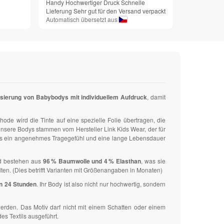
Handy Hochwertiger Druck Schnelle
Lieferung Sehr gut für den Versand verpackt
Automatisch übersetzt aus
isierung von Babybodys mit individuellem Aufdruck
, damit
thode wird die Tinte auf eine spezielle Folie übertragen, die
. Unsere Bodys stammen vom Hersteller Link Kids Wear, der für
as ein angenehmes Tragegefühl und eine lange Lebensdauer
 bestehen aus
96 % Baumwolle und 4 % Elasthan
, was sie
en. (Dies betrifft Varianten mit Größenangaben in Monaten)
on 24 Stunden
. Ihr Body ist also nicht nur hochwertig, sondern
werden. Das Motiv darf nicht mit einem Schatten oder einem
es Textils ausgeführt.