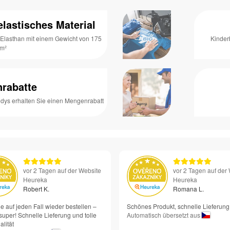
lastisches Material
Elasthan mit einem Gewicht von 175
Kinder
/m²
rabatte
dys erhalten Sie einen Mengenrabatt
vor 2 Tagen auf der Website
vor 2 Tagen auf der
Heureka
Heureka
Robert K.
Romana L.
e auf jeden Fall wieder bestellen –
Schönes Produkt, schnelle Lieferung
super! Schnelle Lieferung und tolle
Automatisch übersetzt aus
lität