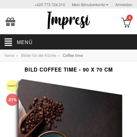
+420 773 724 210
Mein Benutzerkonto
Anmelden
0
MENÜ
»
»
home
Bilder für die Küche
Coffee time
BILD COFFEE TIME - 90 X 70 CM
RABATT
-21%