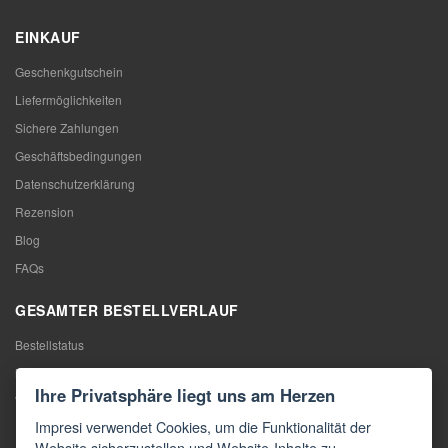
EINKAUF
Geschenkgutschein
Liefermöglichkeiten
Sichere Zahlungen
Geschäftsbedingungen
Datenschutzerklärung
Rezension
Blog
FAQs
GESAMTER BESTELLVERLAUF
Bestellstatus
Meine Bestellung
Ihre Privatsphäre liegt uns am Herzen
Warentausch
Impresi verwendet Cookies, um die Funktionalität der
Rücktritt vom Vertrag
Website sicherzustellen und Website-Inhalte zu