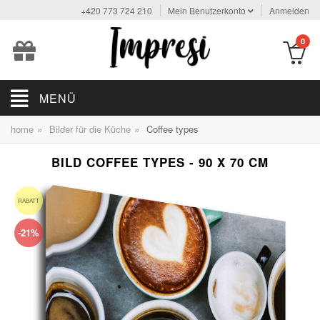
+420 773 724 210
Mein Benutzerkonto
Anmelden
0
MENÜ
»
»
home
Bilder für die Küche
Coffee types
BILD COFFEE TYPES - 90 X 70 CM
RABATT
-21%