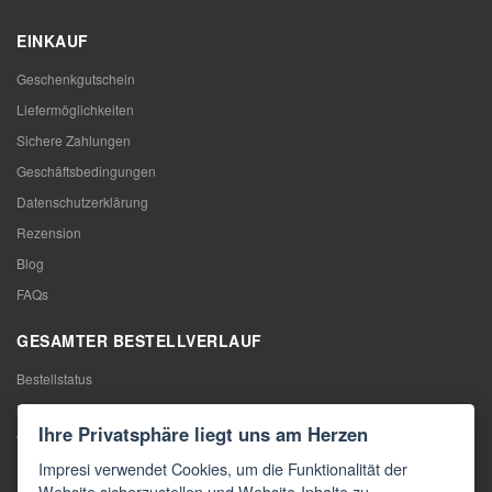
EINKAUF
Geschenkgutschein
Liefermöglichkeiten
Sichere Zahlungen
Geschäftsbedingungen
Datenschutzerklärung
Rezension
Blog
FAQs
GESAMTER BESTELLVERLAUF
Bestellstatus
Meine Bestellung
Ihre Privatsphäre liegt uns am Herzen
Warentausch
Impresi verwendet Cookies, um die Funktionalität der
Rücktritt vom Vertrag
Website sicherzustellen und Website-Inhalte zu