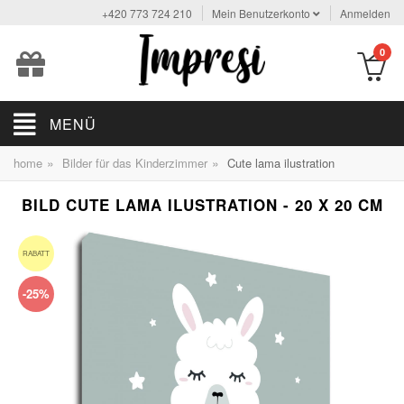
+420 773 724 210
Mein Benutzerkonto
Anmelden
0
MENÜ
»
»
home
Bilder für das Kinderzimmer
Cute lama ilustration
BILD CUTE LAMA ILUSTRATION - 20 X 20 CM
RABATT
-25%