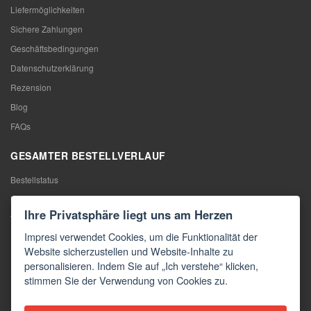
Liefermöglichkeiten
Sichere Zahlungen
Geschäftsbedingungen
Datenschutzerklärung
Rezension
Blog
FAQs
GESAMTER BESTELLVERLAUF
Bestellstatus
Meine Bestellung
Ihre Privatsphäre liegt uns am Herzen
Warentausch
Impresi verwendet Cookies, um die Funktionalität der
Rücktritt vom Vertrag
Website sicherzustellen und Website-Inhalte zu
Reklamation
personalisieren. Indem Sie auf „Ich verstehe“ klicken,
stimmen Sie der Verwendung von Cookies zu.
KONTAKTE
Kontakte