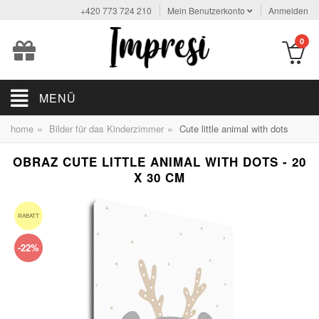
+420 773 724 210
Mein Benutzerkonto
Anmelden
0
MENÜ
»
»
home
Bilder für das Kinderzimmer
Cute little animal with dots
OBRAZ CUTE LITTLE ANIMAL WITH DOTS - 20
X 30 CM
RABATT
-22%