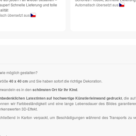
super! Schnelle Lieferung und tolle
Automatisch übersetzt aus
lität
isch übersetzt aus
wie möglich gestalten?
Größe
40 x 40 cm
und Sie haben sofort die richtige Dekoration.
erwandeln es in den
schönsten Ort für Ihr Kind
.
nbedenklichen Latextinten auf hochwertige Künstlerleinwand gedruckt
, die a
en wir Farbbeständigkeit und eine lange Lebensdauer des Bildes garantieren. D
kenswerten 3D-Effekt.
anschließend in Karton verpackt, um Beschädigungen während des Transports zu 