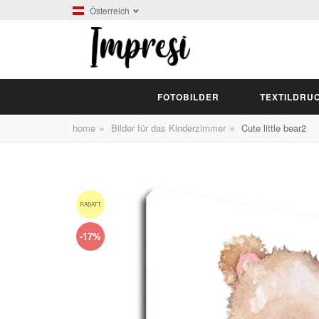
Österreich
FOTOBILDER
TEXTILDRU
»
»
home
Bilder für das Kinderzimmer
Cute little bear2
RABATT
-17%