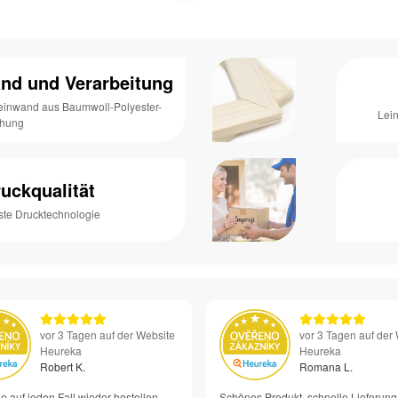
nd und Verarbeitung
Leinwand aus Baumwoll-Polyester-
Lei
chung
uckqualität
ste Drucktechnologie
vor 3 Tagen auf der Website
vor 3 Tagen auf der
Heureka
Heureka
Robert K.
Romana L.
e auf jeden Fall wieder bestellen –
Schönes Produkt, schnelle Lieferung