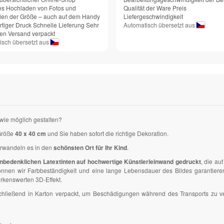
es Hochladen von Fotos und
Qualität der Ware Preis
en der Größe – auch auf dem Handy
Liefergeschwindigkeit
tiger Druck Schnelle Lieferung Sehr
Automatisch übersetzt aus
den Versand verpackt
isch übersetzt aus
wie möglich gestalten?
Größe
40 x 40 cm
und Sie haben sofort die richtige Dekoration.
erwandeln es in den
schönsten Ort für Ihr Kind
.
nbedenklichen Latextinten auf hochwertige Künstlerleinwand gedruckt
, die a
en wir Farbbeständigkeit und eine lange Lebensdauer des Bildes garantieren. D
kenswerten 3D-Effekt.
anschließend in Karton verpackt, um Beschädigungen während des Transports zu 