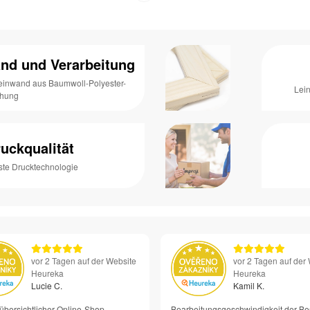
nd und Verarbeitung
Leinwand aus Baumwoll-Polyester-
Lei
chung
uckqualität
ste Drucktechnologie
vor 2 Tagen auf der Website
vor 2 Tagen auf der
Heureka
Heureka
Lucie C.
Kamil K.
übersichtlicher Online-Shop
Bearbeitungsgeschwindigkeit der Be