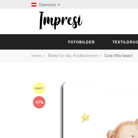
Österreich
FOTOBILDER
TEXTILDRU
»
»
home
Bilder für das Kinderzimmer
Cute little bear3
RABATT
-17%