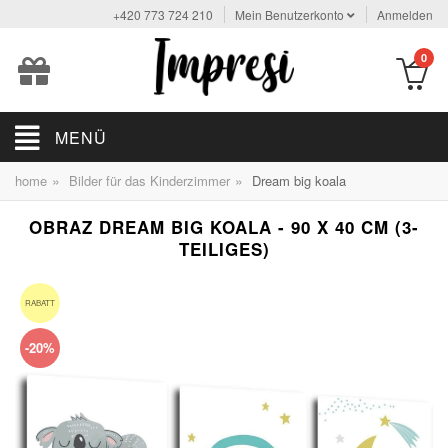
+420 773 724 210
Mein Benutzerkonto
Anmelden
0
MENÜ
»
»
home
Bilder für das Kinderzimmer
Dream big koala
OBRAZ DREAM BIG KOALA - 90 X 40 CM (3-
TEILIGES)
RABATT
-20%