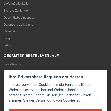
Liefermöglichkeiten
Sichere Zahlungen
Geschäftsbedingungen
Datenschutzerklärung
Rezension
Blog
FAQs
GESAMTER BESTELLVERLAUF
Bestellstatus
Meine Bestellung
Ihre Privatsphäre liegt uns am Herzen
Warentausch
Impresi verwendet Cookies, um die Funktionalität der
Rücktritt vom Vertrag
Website sicherzustellen und Website-Inhalte zu
Reklamation
personalisieren. Indem Sie auf „Ich verstehe“ klicken,
stimmen Sie der Verwendung von Cookies zu.
KONTAKTE
Kontakte