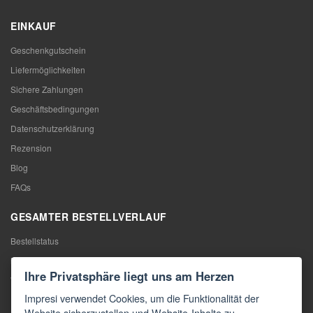
EINKAUF
Geschenkgutschein
Liefermöglichkeiten
Sichere Zahlungen
Geschäftsbedingungen
Datenschutzerklärung
Rezension
Blog
FAQs
GESAMTER BESTELLVERLAUF
Bestellstatus
Meine Bestellung
Ihre Privatsphäre liegt uns am Herzen
Warentausch
Impresi verwendet Cookies, um die Funktionalität der
Rücktritt vom Vertrag
Website sicherzustellen und Website-Inhalte zu