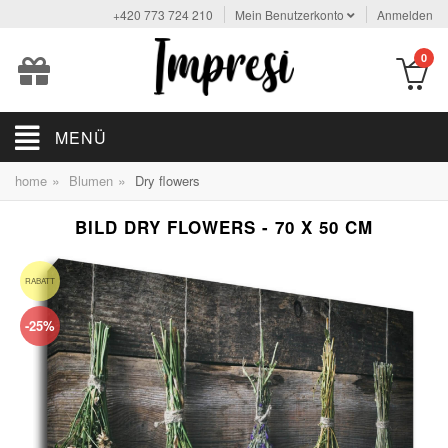
+420 773 724 210
Mein Benutzerkonto
Anmelden
0
MENÜ
»
»
home
Blumen
Dry flowers
BILD DRY FLOWERS - 70 X 50 CM
RABATT
-25%