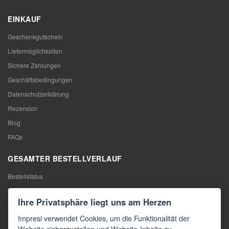
EINKAUF
Geschenkgutschein
Liefermöglichkeiten
Sichere Zahlungen
Geschäftsbedingungen
Datenschutzerklärung
Rezension
Blog
FAQs
GESAMTER BESTELLVERLAUF
Bestellstatus
Meine Bestellung
Ihre Privatsphäre liegt uns am Herzen
Warentausch
Impresi verwendet Cookies, um die Funktionalität der
Rücktritt vom Vertrag
Website sicherzustellen und Website-Inhalte zu