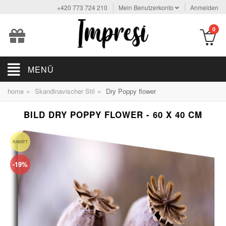
+420 773 724 210
Mein Benutzerkonto
Anmelden
0
MENÜ
»
»
home
Skandinavischer Stil
Dry Poppy flower
BILD DRY POPPY FLOWER - 60 X 40 CM
RABATT
-19%