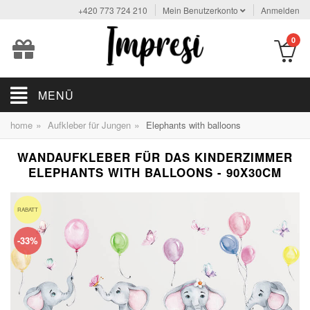
+420 773 724 210
Mein Benutzerkonto
Anmelden
0
MENÜ
»
»
home
Aufkleber für Jungen
Elephants with balloons
WANDAUFKLEBER FÜR DAS KINDERZIMMER
ELEPHANTS WITH BALLOONS - 90X30CM
RABATT
-33%