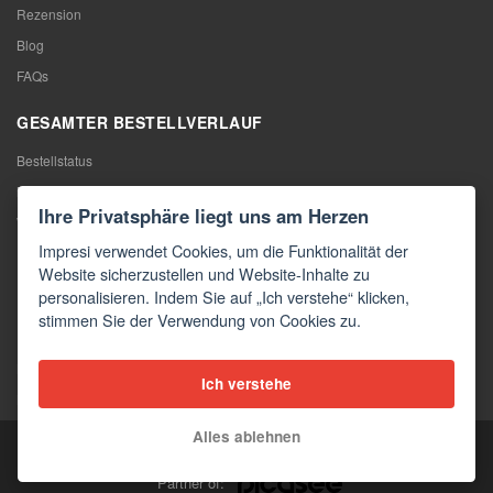
Rezension
Blog
FAQs
GESAMTER BESTELLVERLAUF
Bestellstatus
Meine Bestellung
Ihre Privatsphäre liegt uns am Herzen
Warentausch
Impresi verwendet Cookies, um die Funktionalität der
Rücktritt vom Vertrag
Website sicherzustellen und Website-Inhalte zu
Reklamation
personalisieren. Indem Sie auf „Ich verstehe“ klicken,
stimmen Sie der Verwendung von Cookies zu.
KONTAKTE
Kontakte
Ich verstehe
Kontaktformular
Alles ablehnen
Copyright © 2026 Impresi
Partner of: