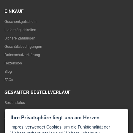
EINKAUF
Geschenkgutschein
Liefermöglichkeiten
Sichere Zahlungen
Geschäftsbedingungen
Datenschutzerklärung
Rezension
Blog
FAQs
GESAMTER BESTELLVERLAUF
Bestellstatus
Meine Bestellung
Ihre Privatsphäre liegt uns am Herzen
Warentausch
Impresi verwendet Cookies, um die Funktionalität der
Rücktritt vom Vertrag
Website sicherzustellen und Website-Inhalte zu