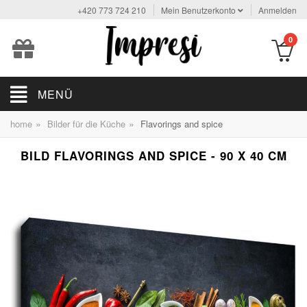
+420 773 724 210
Mein Benutzerkonto
Anmelden
0
MENÜ
»
»
home
Bilder für die Küche
Flavorings and spice
BILD FLAVORINGS AND SPICE - 90 X 40 CM