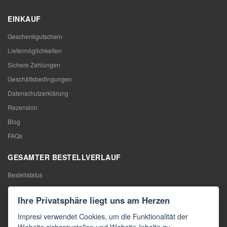
EINKAUF
Geschenkgutschein
Liefermöglichkeiten
Sichere Zahlungen
Geschäftsbedingungen
Datenschutzerklärung
Rezension
Blog
FAQs
GESAMTER BESTELLVERLAUF
Bestellstatus
Meine Bestellung
Ihre Privatsphäre liegt uns am Herzen
Warentausch
Impresi verwendet Cookies, um die Funktionalität der
Rücktritt vom Vertrag
Website sicherzustellen und Website-Inhalte zu