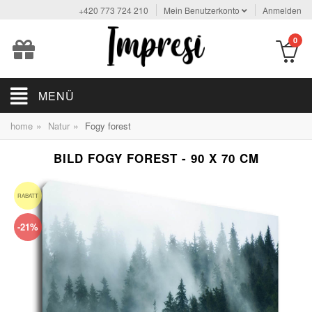
+420 773 724 210
Mein Benutzerkonto
Anmelden
0
MENÜ
»
»
home
Natur
Fogy forest
BILD FOGY FOREST - 90 X 70 CM
RABATT
-21%