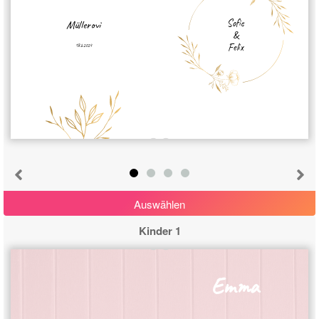
Sofie
Müllerovi
&
Felix
18.6.2024
Auswählen
Kinder 1
Emma