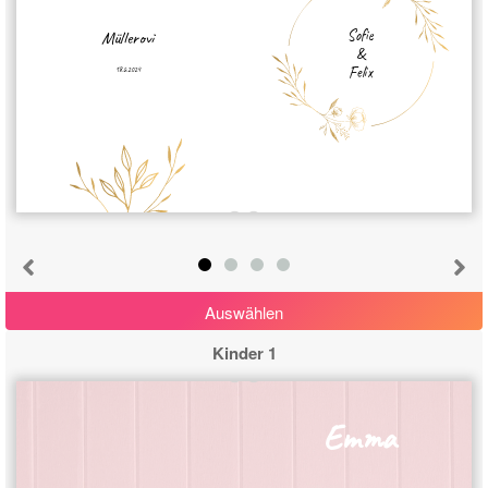
Sofie
Müllerovi
&
Felix
18.6.2024
Auswählen
Kinder 1
Emma