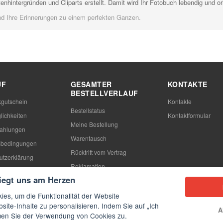
nhintergründen und Cliparts erstellt. Damit wird Ihr Fotobuch lebendig und ori
und Ihre Erinnerungen zu einem perfekten Ganzen.
UF
GESAMTER
KONTAKTE
BESTELLVERLAUF
gutschein
Kontakte
Bestellstatus
lichkeiten
Kontaktformular
Meine Bestellung
Zahlungen
Warentausch
sbedingungen
Rücktritt vom Vertrag
utzerklärung
Reklamation
n
liegt uns am Herzen
ies, um die Funktionalität der Website
site-Inhalte zu personalisieren. Indem Sie auf „Ich
A
mmen Sie der Verwendung von Cookies zu.