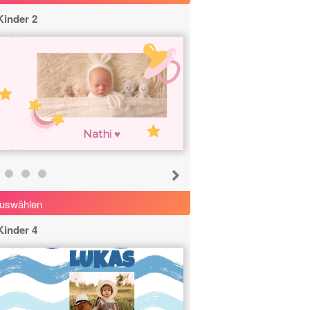
Kinder 2
Nathi ♥
uswählen
Kinder 4
LUKAS