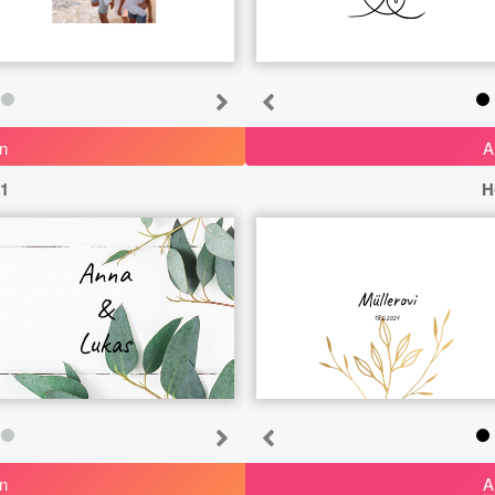
n
A
 1
H
Anna
Müllerovi
&
18.6.2024
Lukas
n
A