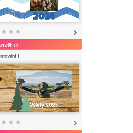
2024
uswählen
stování 1
Výlety 2025