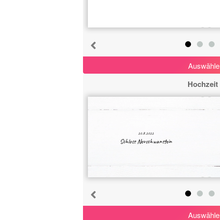
Sport
65
Feier
110
Reisen
Auswähle
142
Hochzeit
Getränke
25
Essen
71
20.8.2022
Schloss Neuschwanstein
Jahreszeit
123
Weihnachten
40
Tiere
158
Auswähle