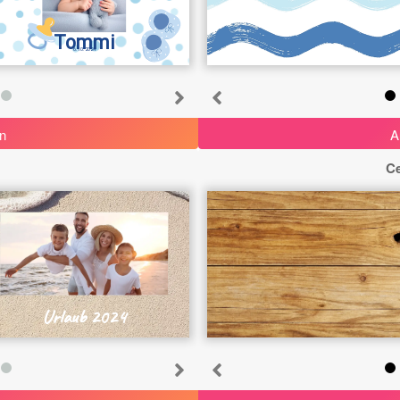
Tommi
6.10.2024
n
A
1
Ce
Urlaub 2024