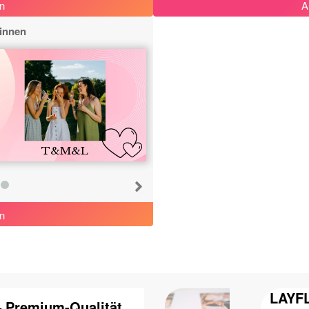
n
A
innen
T&M&L
n
LAYFL
– Premium-Qualität