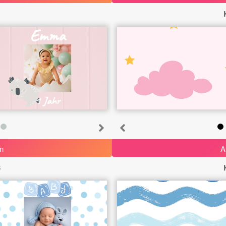
1
Emma
1 Jahr
n
A
3