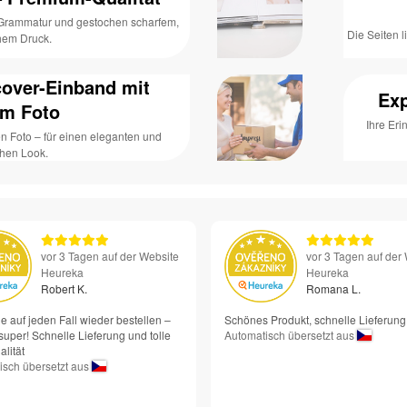
 Grammatur und gestochen scharfem,
Die Seiten l
chem Druck.
cover-Einband mit
Exp
em Foto
Ihre Er
n Foto – für einen eleganten und
chen Look.
vor 3 Tagen auf der Website
vor 3 Tagen auf der
Heureka
Heureka
Robert K.
Romana L.
e auf jeden Fall wieder bestellen –
Schönes Produkt, schnelle Lieferung
super! Schnelle Lieferung und tolle
Automatisch übersetzt aus
lität
isch übersetzt aus