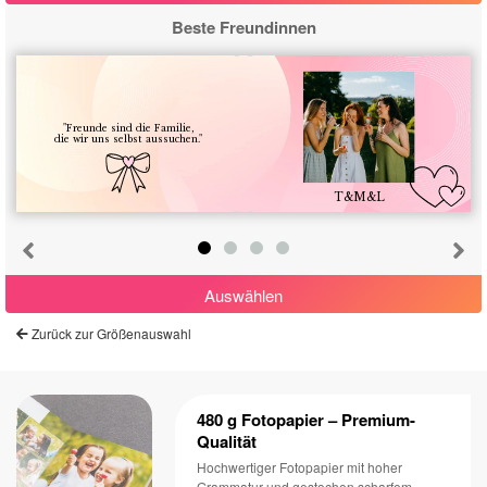
Beste Freundinnen
"Freunde sind die Familie,
die wir uns selbst aussuchen."
T&M&L
Abbrechen
Von vorne beginnen
Auswählen
Zurück zur Größenauswahl
480 g Fotopapier – Premium-
Qualität
Hochwertiger Fotopapier mit hoher
Grammatur und gestochen scharfem,