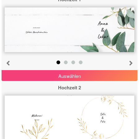
Anna
&
20.8.2022
Schloss Neuschwanstein
Lukas
Auswählen
Hochzeit 2
Sofie
Müllerovi
&
18.6.2024
Felix