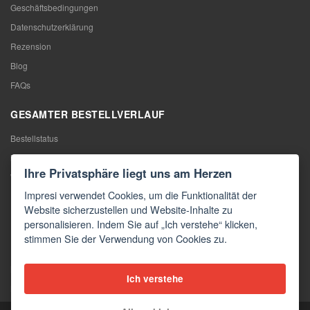
Geschäftsbedingungen
Datenschutzerklärung
Rezension
Blog
FAQs
GESAMTER BESTELLVERLAUF
Bestellstatus
Meine Bestellung
Ihre Privatsphäre liegt uns am Herzen
Warentausch
Impresi verwendet Cookies, um die Funktionalität der
Rücktritt vom Vertrag
Website sicherzustellen und Website-Inhalte zu
Reklamation
personalisieren. Indem Sie auf „Ich verstehe“ klicken,
stimmen Sie der Verwendung von Cookies zu.
KONTAKTE
Kontakte
Ich verstehe
Kontaktformular