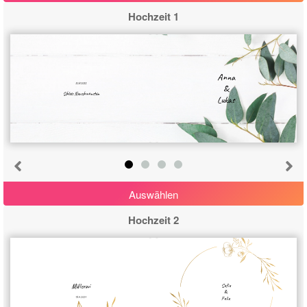
Hochzeit 1
Anna
20.8.2022
&
Schloss Neuschwanstein
Lukas
Auswählen
Hochzeit 2
Sofie
Müllerovi
&
Felix
18.6.2024