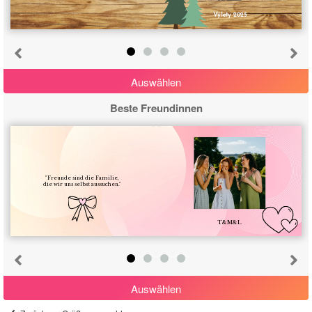
Výlety 2025
Auswählen
Beste Freundinnen
Abbrechen
"Freunde sind die Familie,
die wir uns selbst aussuchen."
Von vorne beginnen
T&M&L
Auswählen