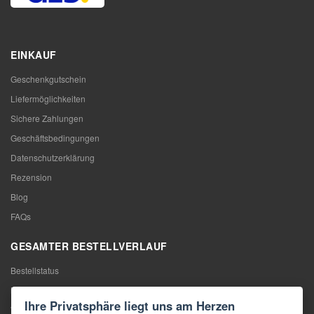
EINKAUF
Geschenkgutschein
Liefermöglichkeiten
Sichere Zahlungen
Geschäftsbedingungen
Datenschutzerklärung
Rezension
Blog
FAQs
GESAMTER BESTELLVERLAUF
Bestellstatus
Meine Bestellung
Ihre Privatsphäre liegt uns am Herzen
Warentausch