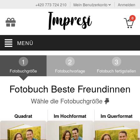
+420 773 724 210
Mein Benutzerkonto
Anmelden
0
MENÜ
Fotobuchgröße
Fotobuchvorlage
Fotobuch fertigstellen
Fotobuch Beste Freundinnen
Wähle die Fotobuchgröße
Quadrat
Im Hochformat
Im Querformat