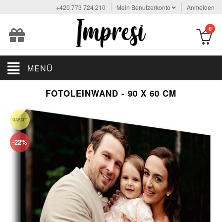
+420 773 724 210
Mein Benutzerkonto
Anmelden
0
MENÜ
FOTOLEINWAND - 90 X 60 CM
RABATT
-22%