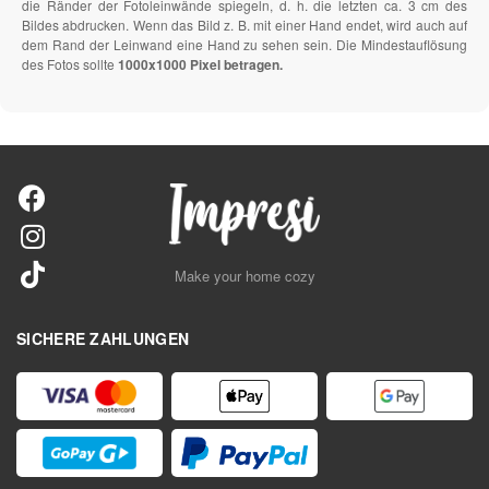
die Ränder der Fotoleinwände spiegeln, d. h. die letzten ca. 3 cm des
Bildes abdrucken. Wenn das Bild z. B. mit einer Hand endet, wird auch auf
dem Rand der Leinwand eine Hand zu sehen sein. Die Mindestauflösung
des Fotos sollte
1000x1000 Pixel betragen.
Make your home cozy
SICHERE ZAHLUNGEN