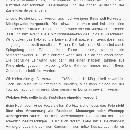
aufgrund der erhöhten Bestellmenge und der hohen Auslastung der
Zustelldienste verlängern.
Unsere Fotoleinwände werden aus hochwertigem
Baumwoll-Polyester-
Mischgewebe hergestellt
. Die Leinwand ist
matt
und hat eine feine
künstlerische Struktur, die jede Fotoleinwand wie ein Kunstwerk aussehen
lässt und hilft, eventuelle Unvollkommenheiten des Fotos zu kaschieren.
Wir drucken das Foto auf die Leinwand mit speziellen, geruchlosen und
langlebigen, umweltfreundlichen Farben. Die Seiten des Bildes sind durch
Spiegelung der Ränder Ihres Fotos bedruckt, wodurch ein
bemerkenswerter 3D-Effekt entsteht, wenn das Bild an der Wand hängt.
Die bedruckte Leinwand wird dann auf einen stabilen Rahmen aus
Kiefernholz
gespannt, wobei größere Rahmen immer mit mittleren
Querstreben stabilisiert werden.
Wir bieten eine große Auswahl an Größen und die Möglichkeit, sowohl im
Hoch- als auch im Querformat zu drucken, alles kann einfach bei der
Fotohochladung in unserem oben genannten Editor ausgewählt werden.
Welches Foto sollte in die Bestellung eingefügt werden?
Beim Hochladen eines Fotos stellen Sie bitte sicher, dass
das Foto nicht
über eine Anwendung wie Facebook, Messenger oder Whatsapp
weitergeleitet wurde
, da diese Anwendungen die Qualität der Fotos
erheblich beeinträchtigen. Es ist auch ratsam, Fotos mit ausreichendem
Hintergrundabstand von den Rändern in den Editor hochzuladen, da wir