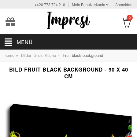
+420 773 724 210
Mein Benutzerkonto
Anmelden
0
MENÜ
»
»
home
Bilder für die Küche
Fruit black background
BILD FRUIT BLACK BACKGROUND - 90 X 40
CM