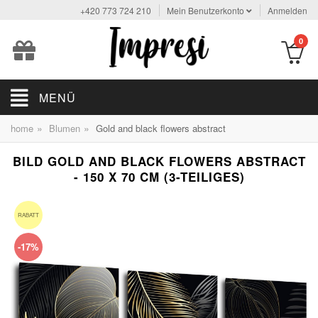
+420 773 724 210
Mein Benutzerkonto
Anmelden
0
MENÜ
»
»
home
Blumen
Gold and black flowers abstract
BILD GOLD AND BLACK FLOWERS ABSTRACT
- 150 X 70 CM (3-TEILIGES)
RABATT
-17%