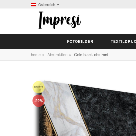
Österreich
FOTOBILDER
TEXTILDRU
»
»
home
Abstraktion
Gold black abstract
RABATT
-22%