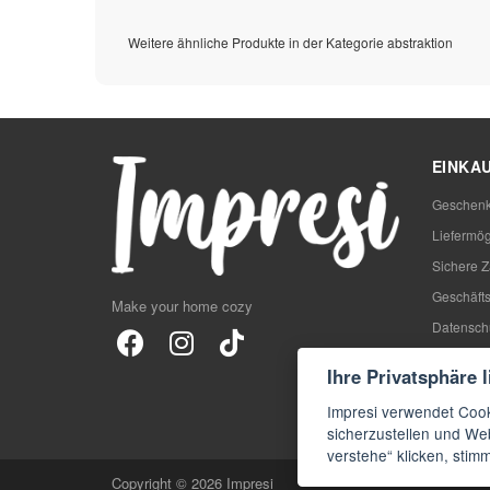
Weitere ähnliche Produkte in der Kategorie abstraktion
EINKA
Geschenk
Liefermög
Sichere 
Geschäft
Make your home cozy
Datensch
Rezensio
Ihre Privatsphäre 
Blog
Impresi verwendet Cook
FAQs
sicherzustellen und Web
verstehe“ klicken, sti
Copyright © 2026 Impresi