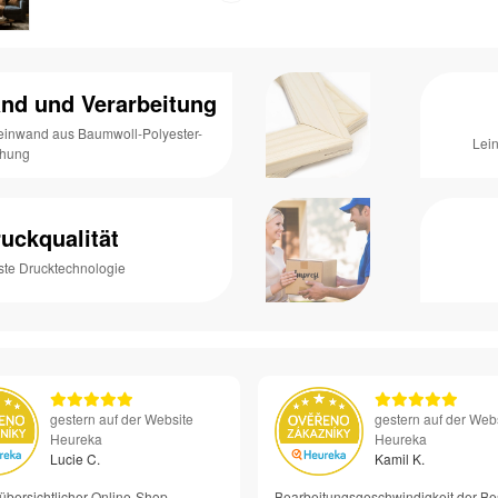
nd und Verarbeitung
Leinwand aus Baumwoll-Polyester-
Lei
chung
uckqualität
ste Drucktechnologie
gestern auf der Website
gestern auf der Web
Heureka
Heureka
Lucie C.
Kamil K.
übersichtlicher Online-Shop
Bearbeitungsgeschwindigkeit der Be