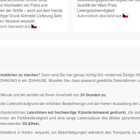
es Hochladen von Fotos und
Qualität der Ware Preis
en der Größe – auch auf dem Handy
Liefergeschwindigkeit
tiger Druck Schnelle Lieferung Sehr
Automatisch übersetzt aus
den Versand verpackt
isch übersetzt aus
emütlicher zu machen
? Dann sind Sie hier genau richtig! Ein modernes Design-
 WOHNUNG in ein ZUHAUSE. Wussten Sie, dass passend gewählte Dekorationen und B
ner Minute und wir senden es Ihnen innerhalb von
24 Stunden zu.
die Lieferzeit aufgrund der erhöhten Bestellmenge und der hohen Auslastung der Z
 unbedenklichen
Latextinten auf hochwertige Künstlerleinwand gedruckt
, die a
en wir Farbbeständigkeit und eine lange Lebensdauer des Bildes garantieren. D
erkenswerten
3D-Effekt.
anschließend in Karton verpackt, um Beschädigungen während des Transports zu 