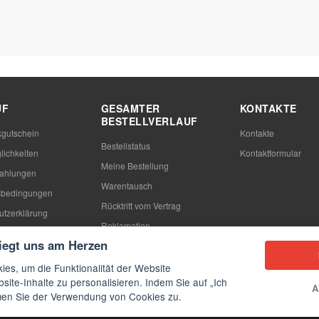
UF
GESAMTER
KONTAKTE
BESTELLVERLAUF
gutschein
Kontakte
Bestellstatus
lichkeiten
Kontaktformular
Meine Bestellung
Zahlungen
Warentausch
sbedingungen
Rücktritt vom Vertrag
utzerklärung
Reklamation
n
liegt uns am Herzen
ies, um die Funktionalität der Website
site-Inhalte zu personalisieren. Indem Sie auf „Ich
A
mmen Sie der Verwendung von Cookies zu.