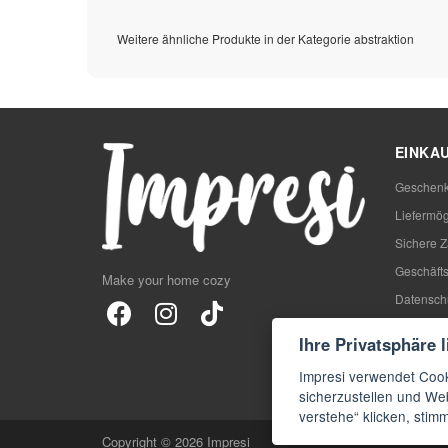
Weitere ähnliche Produkte in der Kategorie abstraktion
EINKA
Geschenk
Liefermög
Sichere 
Geschäft
Make your home cozy
Datensch
Rezensio
Ihre Privatsphäre 
Blog
Impresi verwendet Cook
FAQs
sicherzustellen und Web
verstehe“ klicken, sti
Copyright © 2026 Impresi