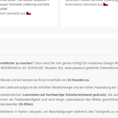
super! Schnelle Lieferung und tolle
Automatisch übersetzt aus
lität
isch übersetzt aus
emütlicher zu machen
? Dann sind Sie hier genau richtig! Ein modernes Design-
hre WOHNUNG in ein ZUHAUSE. Wussten Sie, dass passend gewählte Dekorationen un
ner Minute und wir senden es Ihnen innerhalb von
24 Stunden zu.
die Lieferzeit aufgrund der erhöhten Bestellmenge und der hohen Auslastung der Z
 unbedenklichen
Latextinten auf hochwertige Künstlerleinwand gedruckt
, die a
en wir Farbbeständigkeit und eine lange Lebensdauer des Bildes garantieren. D
erkenswerten
3D-Effekt.
anschließend in Karton verpackt, um Beschädigungen während des Transports zu 