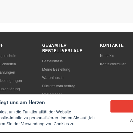
UF
GESAMTER
KONTAKTE
BESTELLVERLAUF
gutschein
Kontakte
Bestellstatus
lichkeiten
Kontaktformular
Meine Bestellung
Zahlungen
Warentausch
sbedingungen
Rücktritt vom Vertrag
utzerklärung
Reklamation
n
liegt uns am Herzen
ies, um die Funktionalität der Website
site-Inhalte zu personalisieren. Indem Sie auf „Ich
A
mmen Sie der Verwendung von Cookies zu.