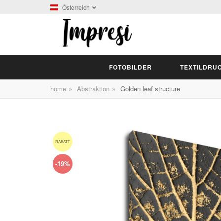
Österreich
FOTOBILDER
TEXTILDRU
»
»
home
Abstraktion
Golden leaf structure
RABATT
-19%