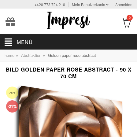
+420 773 724 210
Mein Benutzerkonto
Anmelden
0
MENÜ
»
»
home
Abstraktion
Golden paper rose abstract
BILD GOLDEN PAPER ROSE ABSTRACT - 90 X
70 CM
RABATT
-21%