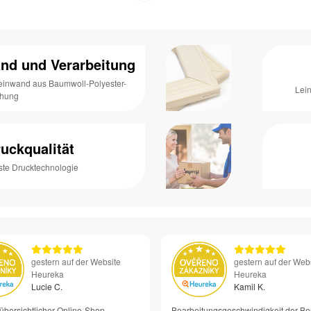
nd und Verarbeitung
Leinwand aus Baumwoll-Polyester-
Lei
chung
uckqualität
ste Drucktechnologie
gestern auf der Website
gestern auf der Web
Heureka
Heureka
Lucie C.
Kamil K.
übersichtlicher Online-Shop
Bearbeitungsgeschwindigkeit der Be