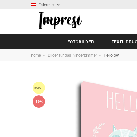
Österreich
FOTOBILDER
TEXTILDRU
»
»
home
Bilder für das Kinderzimmer
Hello owl
RABATT
-19%