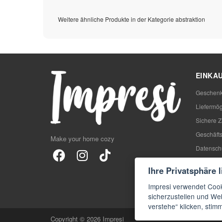
Weitere ähnliche Produkte in der Kategorie abstraktion
EINKA
Geschenk
Liefermög
Sichere 
Geschäft
Make your home cozy
Datensch
Rezensio
Ihre Privatsphäre 
Blog
Impresi verwendet Cook
FAQs
sicherzustellen und Web
verstehe“ klicken, sti
Copyright © 2026 Impresi