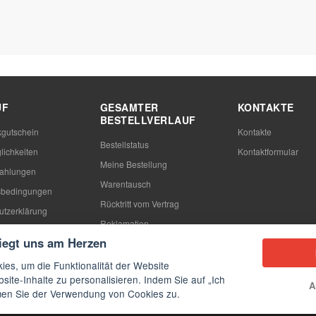
UF
GESAMTER
KONTAKTE
BESTELLVERLAUF
gutschein
Kontakte
Bestellstatus
lichkeiten
Kontaktformular
Meine Bestellung
Zahlungen
Warentausch
sbedingungen
Rücktritt vom Vertrag
utzerklärung
Reklamation
n
liegt uns am Herzen
ies, um die Funktionalität der Website
site-Inhalte zu personalisieren. Indem Sie auf „Ich
A
mmen Sie der Verwendung von Cookies zu.