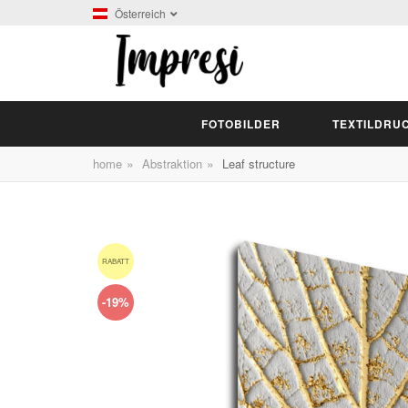
Österreich
FOTOBILDER
TEXTILDRU
»
»
home
Abstraktion
Leaf structure
RABATT
-19%