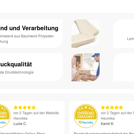
nd und Verarbeitung
Leinwand aus Baumwoll-Polyester-
Lei
chung
uckqualität
ste Drucktechnologie
vor 2 Tagen auf der Website
vor 2 Tagen auf der
Heureka
Heureka
Lucie C.
Kamil K.
übersichtlicher Online-Shop
Bearbeitungsgeschwindigkeit der Be