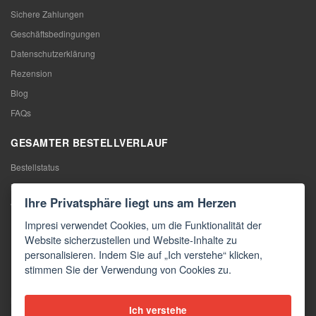
Sichere Zahlungen
Geschäftsbedingungen
Datenschutzerklärung
Rezension
Blog
FAQs
GESAMTER BESTELLVERLAUF
Bestellstatus
Meine Bestellung
Ihre Privatsphäre liegt uns am Herzen
Warentausch
Impresi verwendet Cookies, um die Funktionalität der
Rücktritt vom Vertrag
Website sicherzustellen und Website-Inhalte zu
Reklamation
personalisieren. Indem Sie auf „Ich verstehe“ klicken,
stimmen Sie der Verwendung von Cookies zu.
KONTAKTE
Kontakte
Ich verstehe