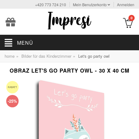
+420 773 724 210
Mein Benutzerkonto
Anmelden
0
MENÜ
»
»
home
Bilder für das Kinderzimmer
Let's go party owl
OBRAZ LET'S GO PARTY OWL - 30 X 40 CM
RABATT
-25%