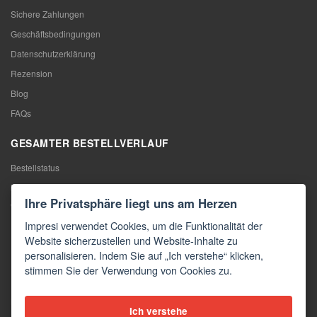
Sichere Zahlungen
Geschäftsbedingungen
Datenschutzerklärung
Rezension
Blog
FAQs
GESAMTER BESTELLVERLAUF
Bestellstatus
Meine Bestellung
Ihre Privatsphäre liegt uns am Herzen
Warentausch
Impresi verwendet Cookies, um die Funktionalität der
Rücktritt vom Vertrag
Website sicherzustellen und Website-Inhalte zu
Reklamation
personalisieren. Indem Sie auf „Ich verstehe“ klicken,
stimmen Sie der Verwendung von Cookies zu.
KONTAKTE
Kontakte
Ich verstehe