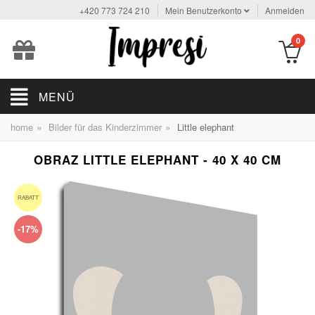
+420 773 724 210
Mein Benutzerkonto
Anmelden
0
MENÜ
»
»
home
Bilder für das Kinderzimmer
Little elephant
OBRAZ LITTLE ELEPHANT - 40 X 40 CM
RABATT
-17%