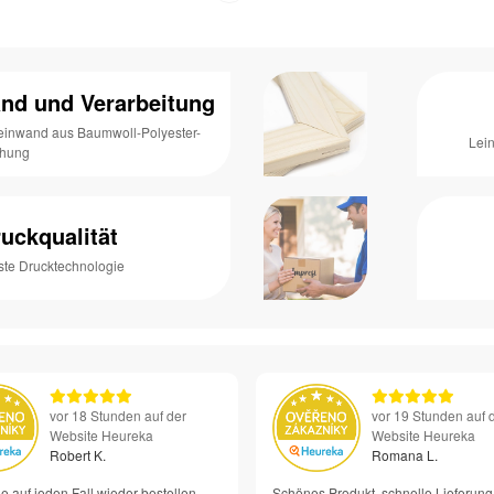
nd und Verarbeitung
Leinwand aus Baumwoll-Polyester-
Lei
chung
uckqualität
ste Drucktechnologie
vor 18 Stunden auf der
vor 19 Stunden auf 
Website Heureka
Website Heureka
Robert K.
Romana L.
e auf jeden Fall wieder bestellen –
Schönes Produkt, schnelle Lieferung