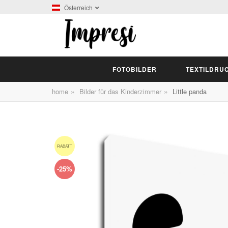
Österreich
FOTOBILDER
TEXTILDRU
»
»
home
Bilder für das Kinderzimmer
Little panda
RABATT
-25%