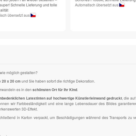
super! Schnelle Lieferung und tolle
Automatisch übersetzt aus
lität
isch übersetzt aus
wie möglich gestalten?
e
20 x 20 cm
und Sie haben sofort die richtige Dekoration.
erwandeln es in den
schönsten Ort für Ihr Kind
.
nbedenklichen Latextinten auf hochwertige Künstlerleinwand gedruckt
, die a
en wir Farbbeständigkeit und eine lange Lebensdauer des Bildes garantieren. D
kenswerten 3D-Effekt.
anschließend in Karton verpackt, um Beschädigungen während des Transports zu 