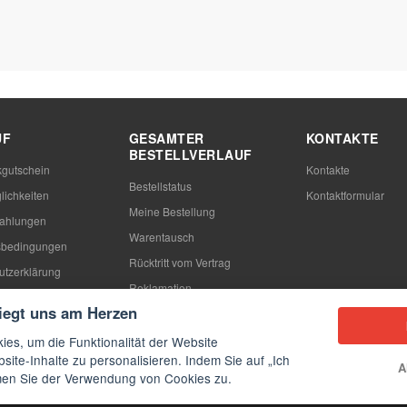
UF
GESAMTER
KONTAKTE
BESTELLVERLAUF
gutschein
Kontakte
Bestellstatus
lichkeiten
Kontaktformular
Meine Bestellung
Zahlungen
Warentausch
sbedingungen
Rücktritt vom Vertrag
utzerklärung
Reklamation
n
liegt uns am Herzen
ies, um die Funktionalität der Website
site-Inhalte zu personalisieren. Indem Sie auf „Ich
A
mmen Sie der Verwendung von Cookies zu.