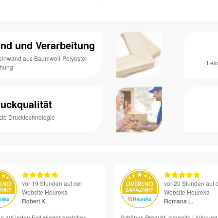
nd und Verarbeitung
Leinwand aus Baumwoll-Polyester-
Lei
chung
uckqualität
ste Drucktechnologie
vor 19 Stunden auf der
vor 20 Stunden auf 
Website Heureka
Website Heureka
Robert K.
Romana L.
e auf jeden Fall wieder bestellen –
Schönes Produkt, schnelle Lieferung