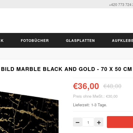
+420 773 724
CK
FOTOBÜCHER
GLASPLATTEN
AUFKLEB
BILD MARBLE BLACK AND GOLD - 70 X 50 CM
€36,00
€48,00
Preis ohne MwSt.: €30,00
Lieferzeit: 1-3 Tage.