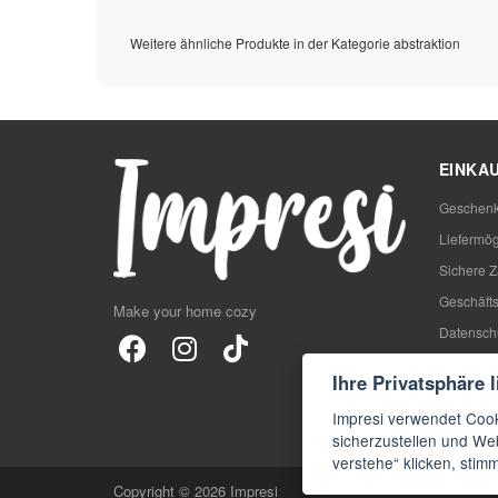
Weitere ähnliche Produkte in der Kategorie abstraktion
EINKA
Geschenk
Liefermög
Sichere 
Geschäft
Make your home cozy
Datensch
Rezensio
Ihre Privatsphäre 
Blog
Impresi verwendet Cook
FAQs
sicherzustellen und Web
verstehe“ klicken, sti
Copyright © 2026 Impresi