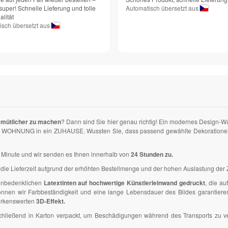
super! Schnelle Lieferung und tolle
Automatisch übersetzt aus
lität
isch übersetzt aus
emütlicher zu machen
? Dann sind Sie hier genau richtig! Ein modernes Design-W
hre WOHNUNG in ein ZUHAUSE. Wussten Sie, dass passend gewählte Dekorationen un
ner Minute und wir senden es Ihnen innerhalb von
24 Stunden zu.
die Lieferzeit aufgrund der erhöhten Bestellmenge und der hohen Auslastung der Z
 unbedenklichen
Latextinten auf hochwertige Künstlerleinwand gedruckt
, die a
en wir Farbbeständigkeit und eine lange Lebensdauer des Bildes garantieren. D
erkenswerten
3D-Effekt.
anschließend in Karton verpackt, um Beschädigungen während des Transports zu 