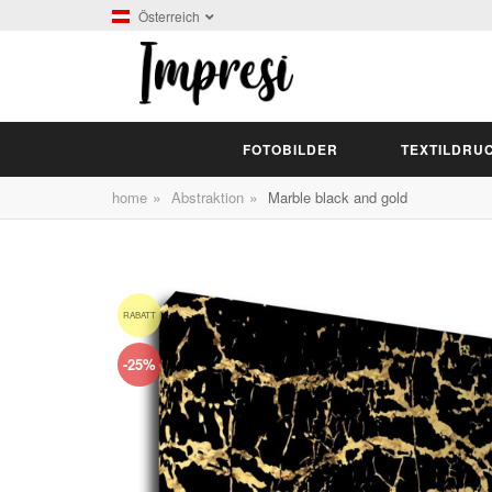
Österreich
FOTOBILDER
TEXTILDRU
»
»
home
Abstraktion
Marble black and gold
RABATT
-25%