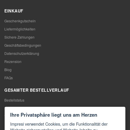
EINKAUF
Geschenkgutschein
Liefermöglichkeiten
Sichere Zahlungen
Geschäftsbedingungen
Datenschutzerklärung
Rezension
Blog
FAQs
GESAMTER BESTELLVERLAUF
Bestellstatus
Meine Bestellung
Ihre Privatsphäre liegt uns am Herzen
Warentausch
Impresi verwendet Cookies, um die Funktionalität der
Rücktritt vom Vertrag
Website sicherzustellen und Website-Inhalte zu