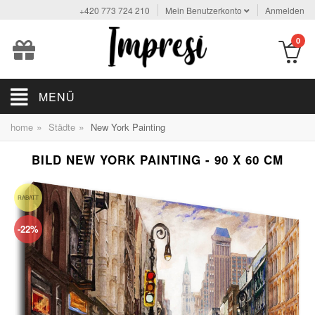
+420 773 724 210
Mein Benutzerkonto
Anmelden
0
MENÜ
»
»
home
Städte
New York Painting
BILD NEW YORK PAINTING - 90 X 60 CM
RABATT
-22%