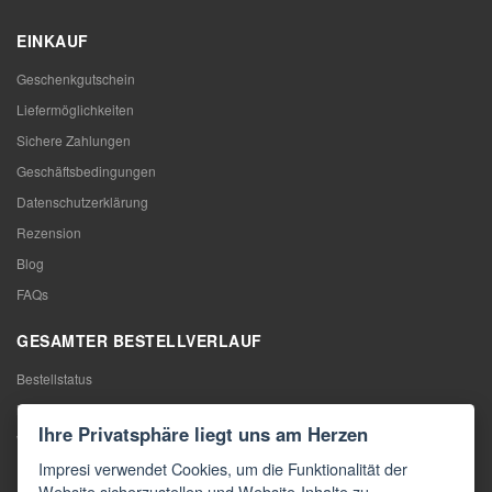
EINKAUF
Geschenkgutschein
Liefermöglichkeiten
Sichere Zahlungen
Geschäftsbedingungen
Datenschutzerklärung
Rezension
Blog
FAQs
GESAMTER BESTELLVERLAUF
Bestellstatus
Meine Bestellung
Ihre Privatsphäre liegt uns am Herzen
Warentausch
Impresi verwendet Cookies, um die Funktionalität der
Rücktritt vom Vertrag
Website sicherzustellen und Website-Inhalte zu