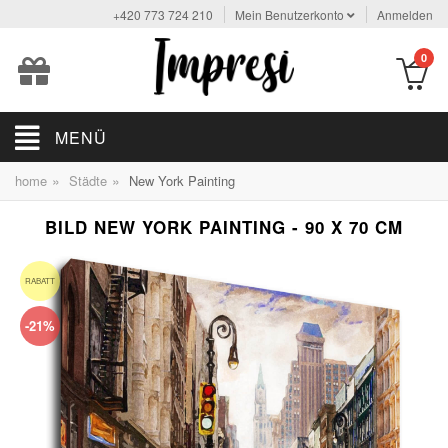
+420 773 724 210
Mein Benutzerkonto
Anmelden
0
MENÜ
»
»
home
Städte
New York Painting
BILD NEW YORK PAINTING - 90 X 70 CM
RABATT
-21%