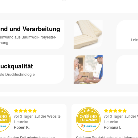
nd und Verarbeitung
Leinwand aus Baumwoll-Polyester-
Lei
chung
uckqualität
ste Drucktechnologie
vor 3 Tagen auf der Website
vor 3 Tagen auf der
Heureka
Heureka
Robert K.
Romana L.
e auf jeden Fall wieder bestellen –
Schönes Produkt, schnelle Lieferung