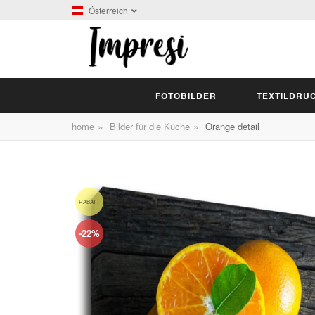
Österreich
FOTOBILDER
TEXTILDRU
»
»
home
Bilder für die Küche
Orange detail
RABATT
-22%