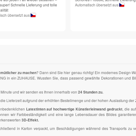
super! Schnelle Lieferung und tolle
Automatisch übersetzt aus
lität
isch übersetzt aus
emütlicher zu machen
? Dann sind Sie hier genau richtig! Ein modernes Design-W
NG in ein ZUHAUSE. Wussten Sie, dass passend gewählte Dekorationen und Bilder
ner Minute und wir senden es Ihnen innerhalb von
24 Stunden zu.
die Lieferzeit aufgrund der erhöhten Bestellmenge und der hohen Auslastung der Z
 unbedenklichen
Latextinten auf hochwertige Künstlerleinwand gedruckt
, die a
en wir Farbbeständigkeit und eine lange Lebensdauer des Bildes garantieren. D
erkenswerten
3D-Effekt.
anschließend in Karton verpackt, um Beschädigungen während des Transports zu 