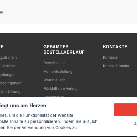
he
UF
GESAMTER
KONTAKTE
BESTELLVERLAUF
gutschein
Kontakte
Bestellstatus
lichkeiten
Kontaktformular
Meine Bestellung
Zahlungen
Warentausch
sbedingungen
Rücktritt vom Vertrag
utzerklärung
Reklamation
n
liegt uns am Herzen
ies, um die Funktionalität der Website
site-Inhalte zu personalisieren. Indem Sie auf „Ich
A
mmen Sie der Verwendung von Cookies zu.