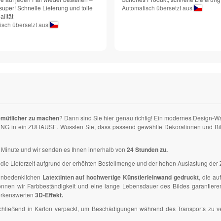
super! Schnelle Lieferung und tolle
Automatisch übersetzt aus
lität
isch übersetzt aus
emütlicher zu machen
? Dann sind Sie hier genau richtig! Ein modernes Design-W
NG in ein ZUHAUSE. Wussten Sie, dass passend gewählte Dekorationen und Bilder
ner Minute und wir senden es Ihnen innerhalb von
24 Stunden zu.
die Lieferzeit aufgrund der erhöhten Bestellmenge und der hohen Auslastung der Z
 unbedenklichen
Latextinten auf hochwertige Künstlerleinwand gedruckt
, die a
en wir Farbbeständigkeit und eine lange Lebensdauer des Bildes garantieren. D
erkenswerten
3D-Effekt.
anschließend in Karton verpackt, um Beschädigungen während des Transports zu 