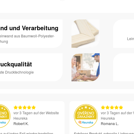
nd und Verarbeitung
Leinwand aus Baumwoll-Polyester-
Lei
chung
uckqualität
ste Drucktechnologie
vor 3 Tagen auf der Website
vor 3 Tagen auf der
Heureka
Heureka
Robert K.
Romana L.
e auf jeden Fall wieder bestellen –
Schönes Produkt, schnelle Lieferung