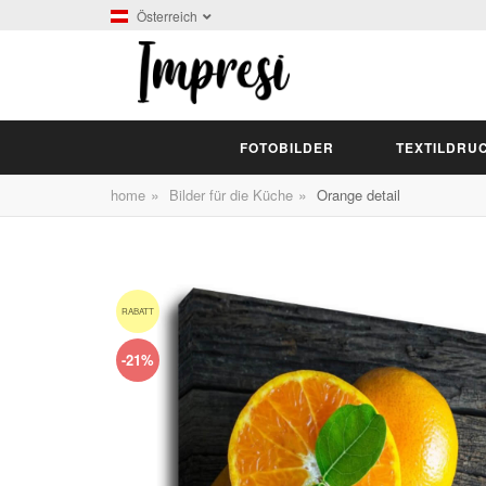
Österreich
FOTOBILDER
TEXTILDRU
»
»
home
Bilder für die Küche
Orange detail
RABATT
-21%