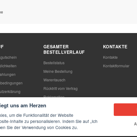
he
UF
GESAMTER
KONTAKTE
BESTELLVERLAUF
gutschein
Kontakte
Bestellstatus
lichkeiten
Kontaktformular
Meine Bestellung
Zahlungen
Warentausch
sbedingungen
Rücktritt vom Vertrag
utzerklärung
Reklamation
n
liegt uns am Herzen
ies, um die Funktionalität der Website
site-Inhalte zu personalisieren. Indem Sie auf „Ich
A
mmen Sie der Verwendung von Cookies zu.