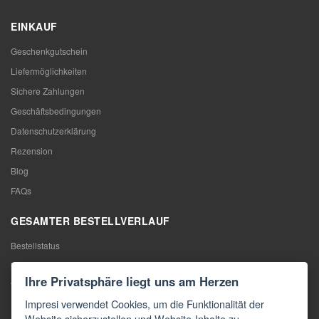
EINKAUF
Geschenkgutschein
Liefermöglichkeiten
Sichere Zahlungen
Geschäftsbedingungen
Datenschutzerklärung
Rezension
Blog
FAQs
GESAMTER BESTELLVERLAUF
Bestellstatus
Meine Bestellung
Ihre Privatsphäre liegt uns am Herzen
Warentausch
Impresi verwendet Cookies, um die Funktionalität der
Rücktritt vom Vertrag
Website sicherzustellen und Website-Inhalte zu