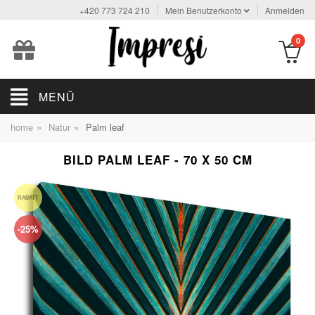
+420 773 724 210
Mein Benutzerkonto
Anmelden
0
MENÜ
»
»
home
Natur
Palm leaf
BILD PALM LEAF - 70 X 50 CM
RABATT
-25%