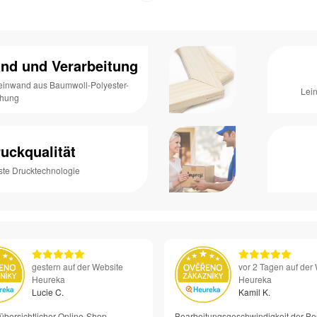
nd und Verarbeitung
Leinwand aus Baumwoll-Polyester-
Lei
chung
uckqualität
ste Drucktechnologie
gestern auf der Website
vor 2 Tagen auf der
Heureka
Heureka
Lucie C.
Kamil K.
übersichtlicher Online-Shop
Bearbeitungsgeschwindigkeit der Be