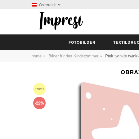
Österreich
FOTOBILDER
TEXTILDRU
»
»
home
Bilder für das Kinderzimmer
Pink twinkle twinkle
OBRAZ
RABATT
-22%