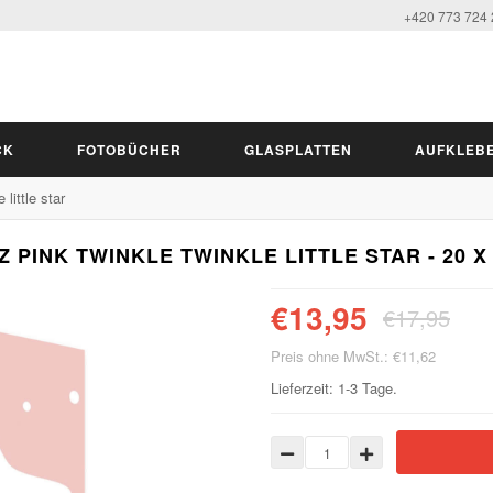
+420 773 724
CK
FOTOBÜCHER
GLASPLATTEN
AUFKLEB
 little star
 PINK TWINKLE TWINKLE LITTLE STAR - 20 X
€13,95
€17,95
Preis ohne MwSt.: €11,62
Lieferzeit: 1-3 Tage.