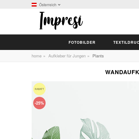
Österreich
FOTOBILDER
TEXTILDRU
»
»
home
Aufkleber für Jungen
Plants
WANDAUFKL
RABATT
-25%