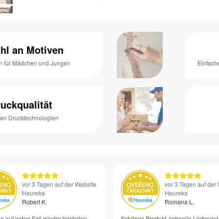
hl an Motiven
n für Mädchen und Jungen
Einfach
uckqualität
ten Drucktechnologien
vor 3 Tagen auf der Website
vor 3 Tagen auf der
Heureka
Heureka
Robert K.
Romana L.
e auf jeden Fall wieder bestellen –
Schönes Produkt, schnelle Lieferung