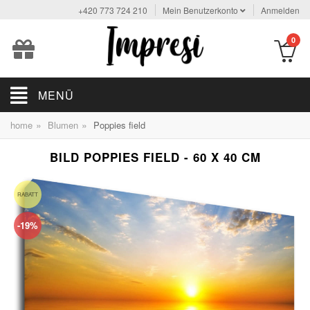
+420 773 724 210
Mein Benutzerkonto
Anmelden
0
MENÜ
»
»
home
Blumen
Poppies field
BILD POPPIES FIELD - 60 X 40 CM
RABATT
-19%