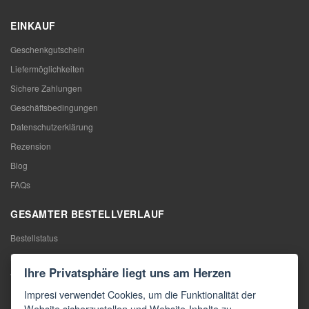
EINKAUF
Geschenkgutschein
Liefermöglichkeiten
Sichere Zahlungen
Geschäftsbedingungen
Datenschutzerklärung
Rezension
Blog
FAQs
GESAMTER BESTELLVERLAUF
Bestellstatus
Meine Bestellung
Ihre Privatsphäre liegt uns am Herzen
Warentausch
Impresi verwendet Cookies, um die Funktionalität der
Rücktritt vom Vertrag
Website sicherzustellen und Website-Inhalte zu