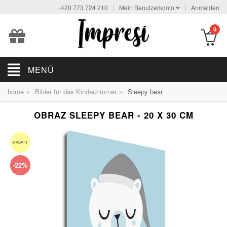
+420 773 724 210
Mein Benutzerkonto
Anmelden
0
MENÜ
»
»
home
Bilder für das Kinderzimmer
Sleepy bear
OBRAZ SLEEPY BEAR - 20 X 30 CM
RABATT
-22%