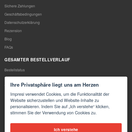
Sichere Zahlungen
Geschäftsbedingungen
Datenschutzerklärung
Rezension
Blog
FAQs
GESAMTER BESTELLVERLAUF
Bestellstatus
Meine Bestellung
Ihre Privatsphäre liegt uns am Herzen
Warentausch
Impresi verwendet Cookies, um die Funktionalität der
Rücktritt vom Vertrag
Website sicherzustellen und Website-Inhalte zu
Reklamation
personalisieren. Indem Sie auf „Ich verstehe“ klicken,
stimmen Sie der Verwendung von Cookies zu.
KONTAKTE
Kontakte
Ich verstehe